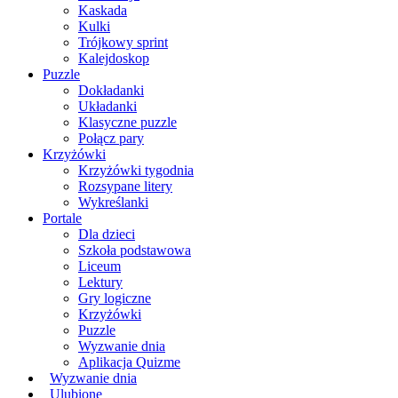
Kaskada
Kulki
Trójkowy sprint
Kalejdoskop
Puzzle
Dokładanki
Układanki
Klasyczne puzzle
Połącz pary
Krzyżówki
Krzyżówki tygodnia
Rozsypane litery
Wykreślanki
Portale
Dla dzieci
Szkoła podstawowa
Liceum
Lektury
Gry logiczne
Krzyżówki
Puzzle
Wyzwanie dnia
Aplikacja Quizme
Wyzwanie dnia
Ulubione