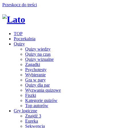
Przeskocz do treści
TOP
Poczekalnia
Quizy
Quizy wiedzy
Quizy na czas
Quizy wizualne
Zagadki
Psychotesty
Wybieranie
Gra w pary
Quizy dla par
Wyzwania quizowe
Fiszki
Kategorie quizów
Top autorów
Gry logiczne
Znajdź 3
Eureka
Sekwencja