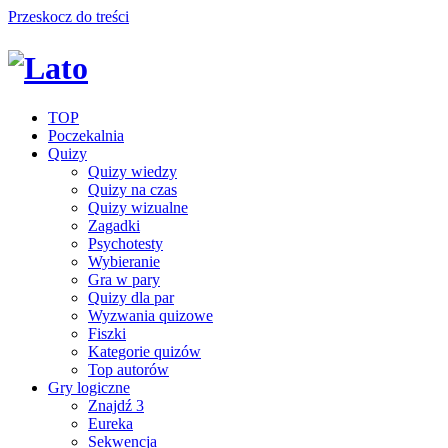
Przeskocz do treści
TOP
Poczekalnia
Quizy
Quizy wiedzy
Quizy na czas
Quizy wizualne
Zagadki
Psychotesty
Wybieranie
Gra w pary
Quizy dla par
Wyzwania quizowe
Fiszki
Kategorie quizów
Top autorów
Gry logiczne
Znajdź 3
Eureka
Sekwencja