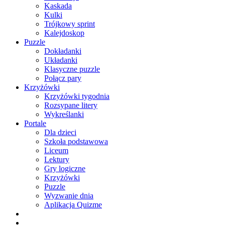
Kaskada
Kulki
Trójkowy sprint
Kalejdoskop
Puzzle
Dokładanki
Układanki
Klasyczne puzzle
Połącz pary
Krzyżówki
Krzyżówki tygodnia
Rozsypane litery
Wykreślanki
Portale
Dla dzieci
Szkoła podstawowa
Liceum
Lektury
Gry logiczne
Krzyżówki
Puzzle
Wyzwanie dnia
Aplikacja Quizme