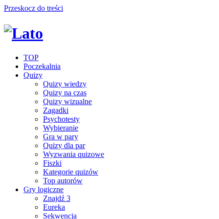
Przeskocz do treści
TOP
Poczekalnia
Quizy
Quizy wiedzy
Quizy na czas
Quizy wizualne
Zagadki
Psychotesty
Wybieranie
Gra w pary
Quizy dla par
Wyzwania quizowe
Fiszki
Kategorie quizów
Top autorów
Gry logiczne
Znajdź 3
Eureka
Sekwencja