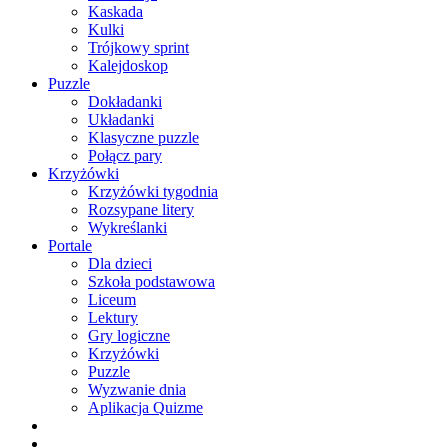
Kaskada
Kulki
Trójkowy sprint
Kalejdoskop
Puzzle
Dokładanki
Układanki
Klasyczne puzzle
Połącz pary
Krzyżówki
Krzyżówki tygodnia
Rozsypane litery
Wykreślanki
Portale
Dla dzieci
Szkoła podstawowa
Liceum
Lektury
Gry logiczne
Krzyżówki
Puzzle
Wyzwanie dnia
Aplikacja Quizme