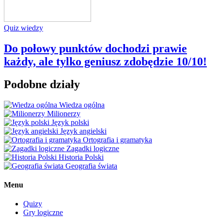
Quiz wiedzy
Do połowy punktów dochodzi prawie
każdy, ale tylko geniusz zdobędzie 10/10!
Podobne działy
Wiedza ogólna
Milionerzy
Język polski
Język angielski
Ortografia i gramatyka
Zagadki logiczne
Historia Polski
Geografia świata
Menu
Quizy
Gry logiczne