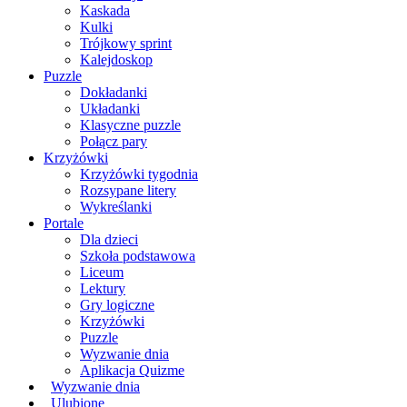
Kaskada
Kulki
Trójkowy sprint
Kalejdoskop
Puzzle
Dokładanki
Układanki
Klasyczne puzzle
Połącz pary
Krzyżówki
Krzyżówki tygodnia
Rozsypane litery
Wykreślanki
Portale
Dla dzieci
Szkoła podstawowa
Liceum
Lektury
Gry logiczne
Krzyżówki
Puzzle
Wyzwanie dnia
Aplikacja Quizme
Wyzwanie dnia
Ulubione