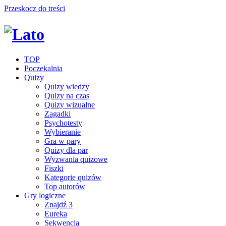
Przeskocz do treści
TOP
Poczekalnia
Quizy
Quizy wiedzy
Quizy na czas
Quizy wizualne
Zagadki
Psychotesty
Wybieranie
Gra w pary
Quizy dla par
Wyzwania quizowe
Fiszki
Kategorie quizów
Top autorów
Gry logiczne
Znajdź 3
Eureka
Sekwencja