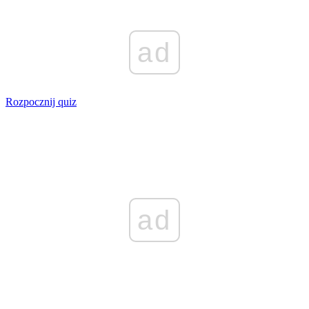
ad
Rozpocznij quiz
ad