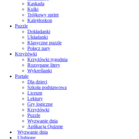
Kaskada
Kulki
Trójkowy sprint
Kalejdoskop
Puzzle
Dokładanki
Układanki
Klasyczne puzzle
Połącz pary
Krzyżówki
Krzyżówki tygodnia
Rozsypane litery
Wykreślanki
Portale
Dla dzieci
Szkoła podstawowa
Liceum
Lektury
Gry logiczne
Krzyżówki
Puzzle
Wyzwanie dnia
Aplikacja Quizme
Wyzwanie dnia
Ulubione