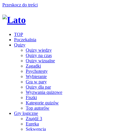
Przeskocz do treści
TOP
Poczekalnia
Quizy
Quizy wiedzy
Quizy na czas
Quizy wizualne
Zagadki
Psychotesty
Wybieranie
Gra w pary
Quizy dla par
Wyzwania quizowe
Fiszki
Kategorie quizów
Top autorów
Gry logiczne
Znajdź 3
Eureka
Sekwencja