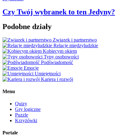
Czy Twój wybranek to ten Jedyny?
Podobne działy
Związek i partnerstwo
Relacje międzyludzkie
Kobiecym okiem
Typy osobowości
Podświadomość
Emocje
Umiejętności
Kariera i rozwój
Menu
Quizy
Gry logiczne
Puzzle
Krzyżówki
Portale