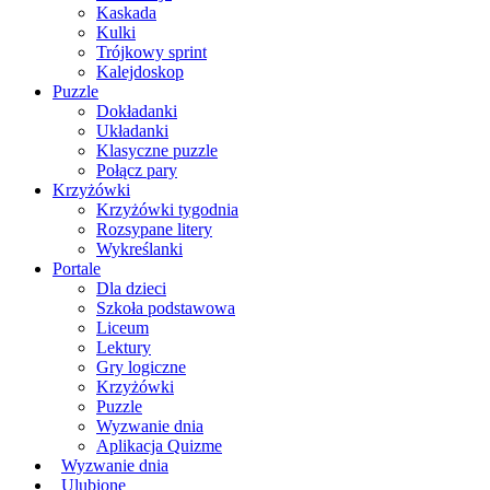
Kaskada
Kulki
Trójkowy sprint
Kalejdoskop
Puzzle
Dokładanki
Układanki
Klasyczne puzzle
Połącz pary
Krzyżówki
Krzyżówki tygodnia
Rozsypane litery
Wykreślanki
Portale
Dla dzieci
Szkoła podstawowa
Liceum
Lektury
Gry logiczne
Krzyżówki
Puzzle
Wyzwanie dnia
Aplikacja Quizme
Wyzwanie dnia
Ulubione