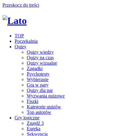
Przeskocz do treści
TOP
Poczekalnia
Quizy
Quizy wiedzy
Quizy na czas
Quizy wizualne
Zagadki
Psychotesty
Wybieranie
Gra w pary
Quizy dla par
Wyzwania quizowe
Fiszki
Kategorie quizów
Top autorów
Gry logiczne
Znajdź 3
Eureka
Sekwencja