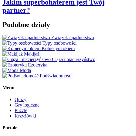
Jakim superbohaterem jest Twój
partner?
Podobne działy
Związek i partnerstwo
Typy osobowości
Kobiecym okiem
Makijaż
Ciąża i macierzyństwo
Ezoteryka
Moda
Podświadomość
Menu
Quizy
Gry logiczne
Puzzle
Krzyżówki
Portale