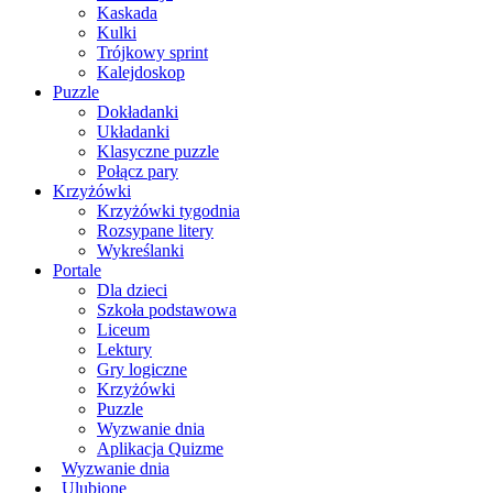
Kaskada
Kulki
Trójkowy sprint
Kalejdoskop
Puzzle
Dokładanki
Układanki
Klasyczne puzzle
Połącz pary
Krzyżówki
Krzyżówki tygodnia
Rozsypane litery
Wykreślanki
Portale
Dla dzieci
Szkoła podstawowa
Liceum
Lektury
Gry logiczne
Krzyżówki
Puzzle
Wyzwanie dnia
Aplikacja Quizme
Wyzwanie dnia
Ulubione