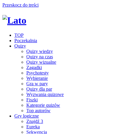
Przeskocz do treści
TOP
Poczekalnia
Quizy
Quizy wiedzy
Quizy na czas
Quizy wizualne
Zagadki
Psychotesty
Wybieranie
Gra w pary
Quizy dla par
Wyzwania quizowe
Fiszki
Kategorie quizów
Top autorów
Gry logiczne
Znajdź 3
Eureka
Sekwencja