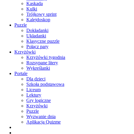
Kaskada
Kulki
Trójkowy sprint
Kalejdoskop
Puzzle
Dokładanki
Układanki
Klasyczne puzzle
Połącz pary
Krzyżówki
Krzyżówki tygodnia
Rozsypane litery
Wykreślanki
Portale
Dla dzieci
Szkoła podstawowa
Liceum
Lektury
Gry logiczne
Krzyżówki
Puzzle
Wyzwanie dnia
Aplikacja Quizme