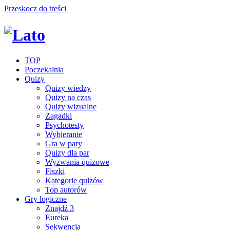
Przeskocz do treści
TOP
Poczekalnia
Quizy
Quizy wiedzy
Quizy na czas
Quizy wizualne
Zagadki
Psychotesty
Wybieranie
Gra w pary
Quizy dla par
Wyzwania quizowe
Fiszki
Kategorie quizów
Top autorów
Gry logiczne
Znajdź 3
Eureka
Sekwencja