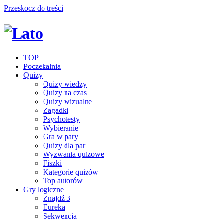
Przeskocz do treści
TOP
Poczekalnia
Quizy
Quizy wiedzy
Quizy na czas
Quizy wizualne
Zagadki
Psychotesty
Wybieranie
Gra w pary
Quizy dla par
Wyzwania quizowe
Fiszki
Kategorie quizów
Top autorów
Gry logiczne
Znajdź 3
Eureka
Sekwencja