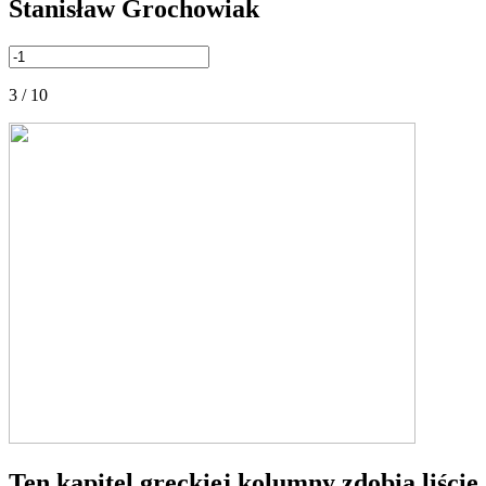
Stanisław Grochowiak
3 / 10
Ten kapitel greckiej kolumny zdobią liści