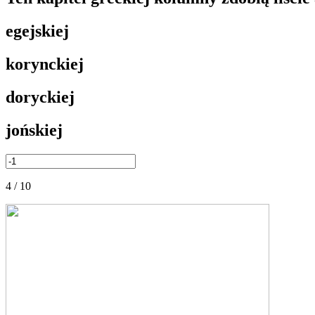
egejskiej
korynckiej
doryckiej
jońskiej
4 / 10