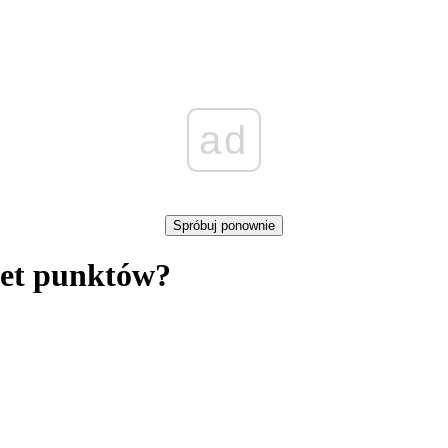
ad
Spróbuj ponownie
plet punktów?