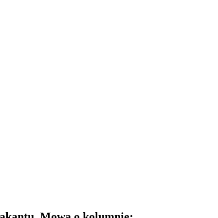
e akantu. Mowa o kolumnie: