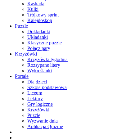
Kaskada
Kulki
Trójkowy sprint
Kalejdoskop
Puzzle
Dokładanki
Układanki
Klasyczne puzzle
Połącz pary
Krzyżówki
Krzyżówki tygodnia
Rozsypane litery
Wykreślanki
Portale
Dla dzieci
Szkoła podstawowa
Liceum
Lektury
Gry logiczne
Krzyżówki
Puzzle
Wyzwanie dnia
Aplikacja Quizme