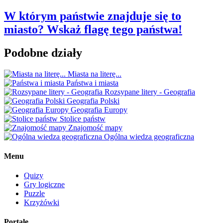
W którym państwie znajduje się to
miasto? Wskaż flagę tego państwa!
Podobne działy
Miasta na literę...
Państwa i miasta
Rozsypane litery - Geografia
Geografia Polski
Geografia Europy
Stolice państw
Znajomość mapy
Ogólna wiedza geograficzna
Menu
Quizy
Gry logiczne
Puzzle
Krzyżówki
Portale