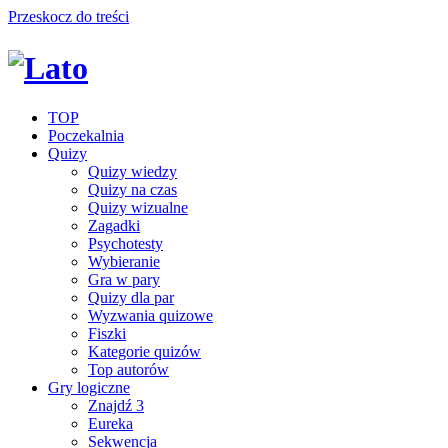
Przeskocz do treści
TOP
Poczekalnia
Quizy
Quizy wiedzy
Quizy na czas
Quizy wizualne
Zagadki
Psychotesty
Wybieranie
Gra w pary
Quizy dla par
Wyzwania quizowe
Fiszki
Kategorie quizów
Top autorów
Gry logiczne
Znajdź 3
Eureka
Sekwencja