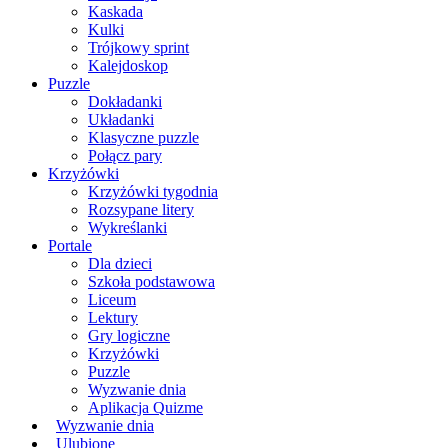
Kaskada
Kulki
Trójkowy sprint
Kalejdoskop
Puzzle
Dokładanki
Układanki
Klasyczne puzzle
Połącz pary
Krzyżówki
Krzyżówki tygodnia
Rozsypane litery
Wykreślanki
Portale
Dla dzieci
Szkoła podstawowa
Liceum
Lektury
Gry logiczne
Krzyżówki
Puzzle
Wyzwanie dnia
Aplikacja Quizme
Wyzwanie dnia
Ulubione