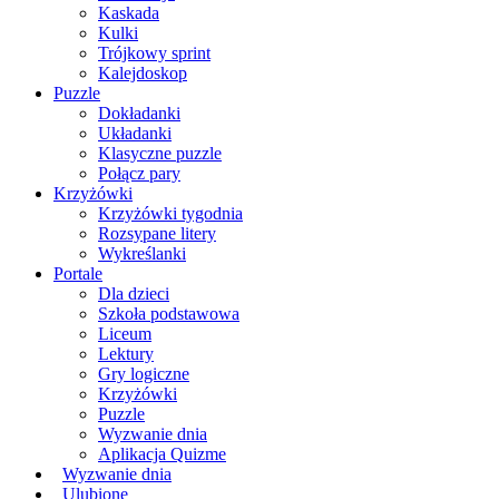
Kaskada
Kulki
Trójkowy sprint
Kalejdoskop
Puzzle
Dokładanki
Układanki
Klasyczne puzzle
Połącz pary
Krzyżówki
Krzyżówki tygodnia
Rozsypane litery
Wykreślanki
Portale
Dla dzieci
Szkoła podstawowa
Liceum
Lektury
Gry logiczne
Krzyżówki
Puzzle
Wyzwanie dnia
Aplikacja Quizme
Wyzwanie dnia
Ulubione