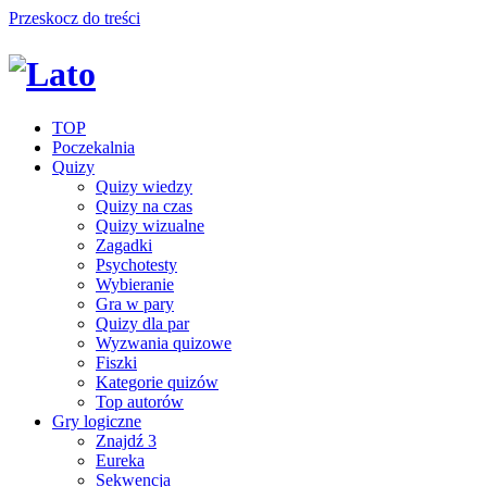
Przeskocz do treści
TOP
Poczekalnia
Quizy
Quizy wiedzy
Quizy na czas
Quizy wizualne
Zagadki
Psychotesty
Wybieranie
Gra w pary
Quizy dla par
Wyzwania quizowe
Fiszki
Kategorie quizów
Top autorów
Gry logiczne
Znajdź 3
Eureka
Sekwencja