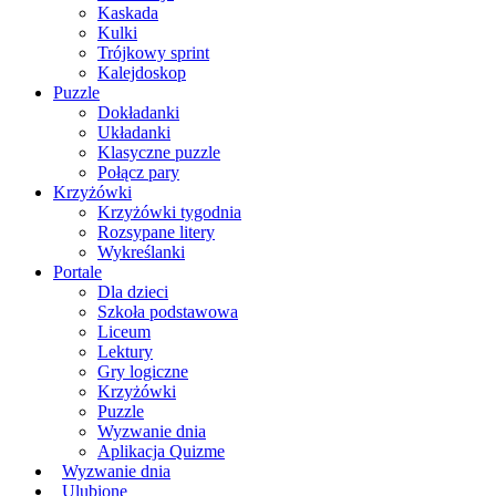
Kaskada
Kulki
Trójkowy sprint
Kalejdoskop
Puzzle
Dokładanki
Układanki
Klasyczne puzzle
Połącz pary
Krzyżówki
Krzyżówki tygodnia
Rozsypane litery
Wykreślanki
Portale
Dla dzieci
Szkoła podstawowa
Liceum
Lektury
Gry logiczne
Krzyżówki
Puzzle
Wyzwanie dnia
Aplikacja Quizme
Wyzwanie dnia
Ulubione