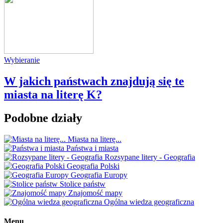
Wybieranie
W jakich państwach znajdują się te
miasta na literę K?
Podobne działy
Miasta na literę...
Państwa i miasta
Rozsypane litery - Geografia
Geografia Polski
Geografia Europy
Stolice państw
Znajomość mapy
Ogólna wiedza geograficzna
Menu