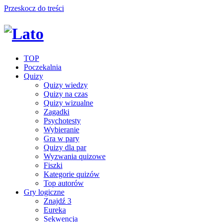
Przeskocz do treści
TOP
Poczekalnia
Quizy
Quizy wiedzy
Quizy na czas
Quizy wizualne
Zagadki
Psychotesty
Wybieranie
Gra w pary
Quizy dla par
Wyzwania quizowe
Fiszki
Kategorie quizów
Top autorów
Gry logiczne
Znajdź 3
Eureka
Sekwencja