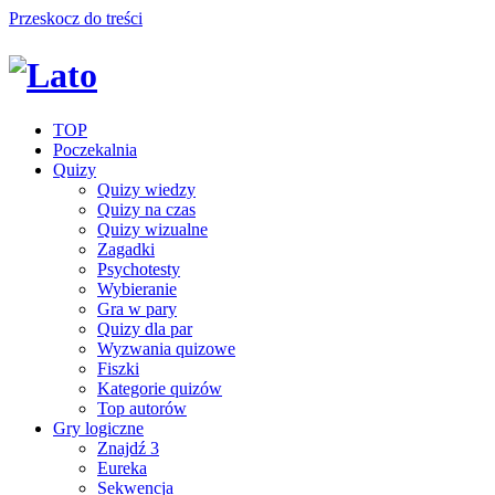
Przeskocz do treści
TOP
Poczekalnia
Quizy
Quizy wiedzy
Quizy na czas
Quizy wizualne
Zagadki
Psychotesty
Wybieranie
Gra w pary
Quizy dla par
Wyzwania quizowe
Fiszki
Kategorie quizów
Top autorów
Gry logiczne
Znajdź 3
Eureka
Sekwencja