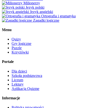
Milionerzy
Język polski
Język angielski
Ortografia i gramatyka
Zagadki logiczne
Menu
Quizy
Gry logiczne
Puzzle
Krzyżówki
Portale
Dla dzieci
Szkoła podstawowa
Liceum
Lektury
Aplikacja Quizme
Informacje
Polityka prywatności