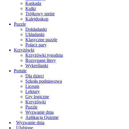
Kaskada
Kulki
Trójkowy sprint
Kalejdoskop
Puzzle
Dokładanki
Układanki
Klasyczne puzzle
Połącz pary
Krzyżówki
Krzyżówki tygodnia
Rozsypane litery
Wykreślanki
Portale
Dla dzieci
Szkoła podstawowa
Liceum
Lektury
Gry logiczne
Krzyżówki
Puzzle
Wyzwanie dnia
Aplikacja Quizme
Wyzwanie dnia
Ulubione