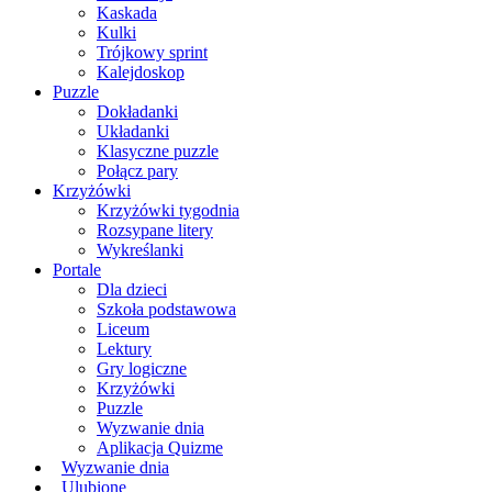
Kaskada
Kulki
Trójkowy sprint
Kalejdoskop
Puzzle
Dokładanki
Układanki
Klasyczne puzzle
Połącz pary
Krzyżówki
Krzyżówki tygodnia
Rozsypane litery
Wykreślanki
Portale
Dla dzieci
Szkoła podstawowa
Liceum
Lektury
Gry logiczne
Krzyżówki
Puzzle
Wyzwanie dnia
Aplikacja Quizme
Wyzwanie dnia
Ulubione