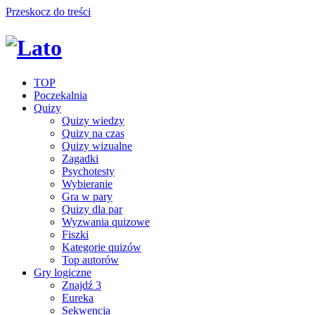
Przeskocz do treści
TOP
Poczekalnia
Quizy
Quizy wiedzy
Quizy na czas
Quizy wizualne
Zagadki
Psychotesty
Wybieranie
Gra w pary
Quizy dla par
Wyzwania quizowe
Fiszki
Kategorie quizów
Top autorów
Gry logiczne
Znajdź 3
Eureka
Sekwencja