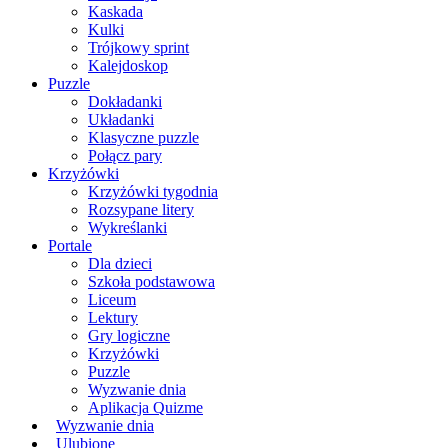
Kaskada
Kulki
Trójkowy sprint
Kalejdoskop
Puzzle
Dokładanki
Układanki
Klasyczne puzzle
Połącz pary
Krzyżówki
Krzyżówki tygodnia
Rozsypane litery
Wykreślanki
Portale
Dla dzieci
Szkoła podstawowa
Liceum
Lektury
Gry logiczne
Krzyżówki
Puzzle
Wyzwanie dnia
Aplikacja Quizme
Wyzwanie dnia
Ulubione