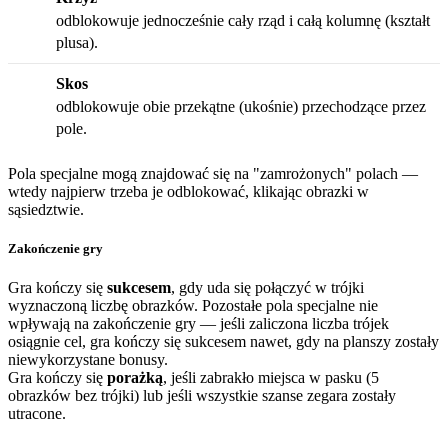
odblokowuje jednocześnie cały rząd i całą kolumnę (kształt
plusa).
Skos
odblokowuje obie przekątne (ukośnie) przechodzące przez
pole.
Pola specjalne mogą znajdować się na "zamrożonych" polach —
wtedy najpierw trzeba je odblokować, klikając obrazki w
sąsiedztwie.
Zakończenie gry
Gra kończy się
sukcesem
, gdy uda się połączyć w trójki
wyznaczoną liczbę obrazków. Pozostałe pola specjalne nie
wpływają na zakończenie gry — jeśli zaliczona liczba trójek
osiągnie cel, gra kończy się sukcesem nawet, gdy na planszy zostały
niewykorzystane bonusy.
Gra kończy się
porażką
, jeśli zabrakło miejsca w pasku (5
obrazków bez trójki) lub jeśli wszystkie szanse zegara zostały
utracone.