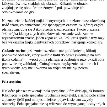
którymi również znajdują się obrazki. Klikanie w obrazki
znajdujące się obok "zamrożonych" pól, powoduje ich
odblokowanie do gry.
Na znalezienie każdej trójki identycznych obrazków masz określoną
ilość czasu, co oznaczone jest spadającym czasem. W górnej części
planszy znajdują się 3 ikony zegara, oznaczające Twoje 3 szanse.
Jeśli trójka identycznych obrazków nie zostanie wskazana w
wyznaczonym czasie, jeden zegar znika. Jeśli czas spadnie trzy razy
bez wskazania trójki identycznych obrazków, następuje koniec gry.
Cofanie ruchu:
jeśli zmienisz zdanie tuż po kliknięciu, kliknij
ponownie obrazek, który właśnie trafił do paska (widnieje na nim
ikona cofania) — wróci on na planszę, a odsłonięte przy okazji pola
ponownie się zablokują. Cofnąć można wyłącznie ostatni ruch i
tylko wtedy, gdy nie utworzył on trójki ani nie był polem
specjalnym.
Pola specjalne
Niektóre plansze zawierają pola specjalne, które działają jak bonusy.
Kliknięcie w pole specjalne uruchamia jego efekt, a samo pole znika
z planszy (jeśli pod nim jest miejsce, pojawia się tam zwykły
obrazek). Pola specjalne nie są wliczane do wymaganej liczby trójek