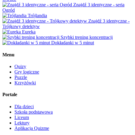
Znajdź 3 identyczne - seria
Ogród
Trójlandia
Znajdź 3 identyczne -
Trójkowy detektyw
Eureka
Szybki trening koncentracji
Dokładanki w 5 minut
Menu
Quizy
Gry logiczne
Puzzle
Krzyżówki
Portale
Dla dzieci
Szkoła podstawowa
Liceum
Lektury
Aplikacja Quizme