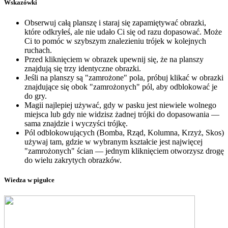
Wskazówki
Obserwuj całą planszę i staraj się zapamiętywać obrazki,
które odkryłeś, ale nie udało Ci się od razu dopasować. Może
Ci to pomóc w szybszym znalezieniu trójek w kolejnych
ruchach.
Przed kliknięciem w obrazek upewnij się, że na planszy
znajdują się trzy identyczne obrazki.
Jeśli na planszy są "zamrożone" pola, próbuj klikać w obrazki
znajdujące się obok "zamrożonych" pól, aby odblokować je
do gry.
Magii najlepiej używać, gdy w pasku jest niewiele wolnego
miejsca lub gdy nie widzisz żadnej trójki do dopasowania —
sama znajdzie i wyczyści trójkę.
Pól odblokowujących (Bomba, Rząd, Kolumna, Krzyż, Skos)
używaj tam, gdzie w wybranym kształcie jest najwięcej
"zamrożonych" ścian — jednym kliknięciem otworzysz drogę
do wielu zakrytych obrazków.
Wiedza w pigułce