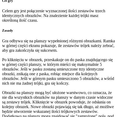
Cel gry
Celem gry jest połączenie wyznaczonej ilości zestawów trzech
identycznych obrazków. Na znalezienie każdej trójki masz
określoną ilość czasu.
Zasady
Gra odbywa się na planszy wypełnionej różnymi obrazkami. Ramka
w górnej części ekranu pokazuje, ile zestawów trójek należy zebrać,
aby gra zakończyła się sukcesem.
Po kliknięciu w obrazek, przeskakuje on do paska znajdującego się
w górnej części planszy, w którym mieści się maksymalnie 5
obrazków. Jeśli w pasku zostaną umieszczone trzy identyczne
obrazki, znikają one z paska, robiąc miejsce dla kolejnych
obrazków. Jeśli w górnym pasku umieszczono 5 obrazków, a wśród
nich nie ma żadnej trójki, gra się kończy.
Obrazki na planszy mogą być ułożone warstwowo, co oznacza, że
nie dla wszystkich obrazków na planszy w danym czasie widoczne
są zestawy trójek. Kliknięcie w obrazek powoduje, że odsłania on
kolejny obrazek. Nowe obrazki pojawiają się tak długo, aż możliwe
będzie utworzenie wskazanej ilości trójkowych zestawów.
Dodatkowo na planszy mogą znajdować się "zamrożone" pola, pod