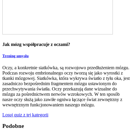
Jak mózg współpracuje z oczami?
Trening umysłu
Oczy, a konkretnie siatkówka, są rozwojowo przedłużeniem mózgu.
Podczas rozwoju embrionalnego oczy tworzą się jako wyrostki z
tkanki mózgowej. Siatkówka, która wykrywa światło z tyłu oka, jest
zasadniczo bezpośrednim fragmentem mózgu ustawionym do
przechwytywania światła. Oczy przekazują dane wizualne do
mózgu za pośrednictwem nerwów wzrokowych. W ten sposób
nasze oczy służą jako zawiłe ogniwa łączące świat zewnętrzny z
wewnętrznym funkcjonowaniem naszego mózgu.
Losuj quiz z tej kategorii
Podobne