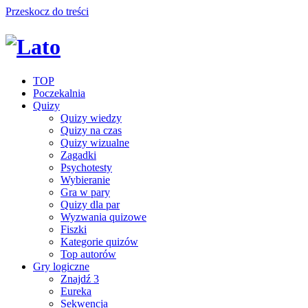
Przeskocz do treści
TOP
Poczekalnia
Quizy
Quizy wiedzy
Quizy na czas
Quizy wizualne
Zagadki
Psychotesty
Wybieranie
Gra w pary
Quizy dla par
Wyzwania quizowe
Fiszki
Kategorie quizów
Top autorów
Gry logiczne
Znajdź 3
Eureka
Sekwencja