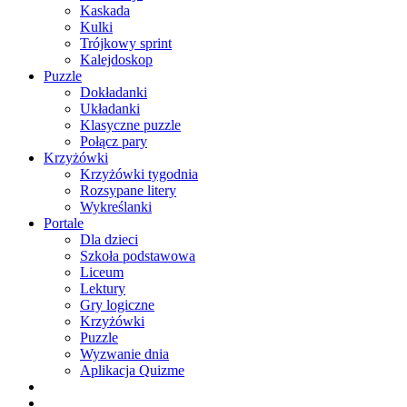
Kaskada
Kulki
Trójkowy sprint
Kalejdoskop
Puzzle
Dokładanki
Układanki
Klasyczne puzzle
Połącz pary
Krzyżówki
Krzyżówki tygodnia
Rozsypane litery
Wykreślanki
Portale
Dla dzieci
Szkoła podstawowa
Liceum
Lektury
Gry logiczne
Krzyżówki
Puzzle
Wyzwanie dnia
Aplikacja Quizme