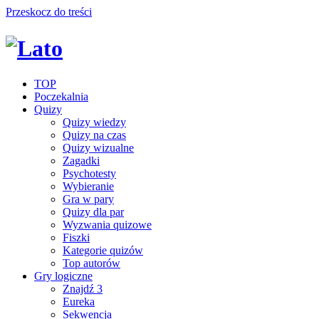
Przeskocz do treści
TOP
Poczekalnia
Quizy
Quizy wiedzy
Quizy na czas
Quizy wizualne
Zagadki
Psychotesty
Wybieranie
Gra w pary
Quizy dla par
Wyzwania quizowe
Fiszki
Kategorie quizów
Top autorów
Gry logiczne
Znajdź 3
Eureka
Sekwencja