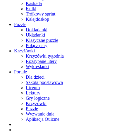
Kaskada
Kulki
Trójkowy sprint
Kalejdoskop
Puzzle
Dokładanki
Układanki
Klasyczne puzzle
Połącz pary
Krzyżówki
Krzyżówki tygodnia
Rozsypane litery
Wykreślanki
Portale
Dla dzieci
Szkoła podstawowa
Liceum
Lektury
Gry logiczne
Krzyżówki
Puzzle
Wyzwanie dnia
Aplikacja Quizme