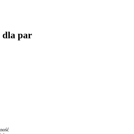
i dla par
dność