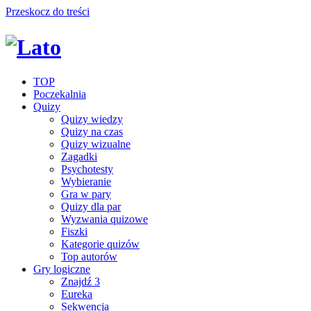
Przeskocz do treści
TOP
Poczekalnia
Quizy
Quizy wiedzy
Quizy na czas
Quizy wizualne
Zagadki
Psychotesty
Wybieranie
Gra w pary
Quizy dla par
Wyzwania quizowe
Fiszki
Kategorie quizów
Top autorów
Gry logiczne
Znajdź 3
Eureka
Sekwencja