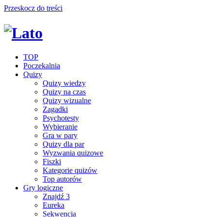
Przeskocz do treści
TOP
Poczekalnia
Quizy
Quizy wiedzy
Quizy na czas
Quizy wizualne
Zagadki
Psychotesty
Wybieranie
Gra w pary
Quizy dla par
Wyzwania quizowe
Fiszki
Kategorie quizów
Top autorów
Gry logiczne
Znajdź 3
Eureka
Sekwencja