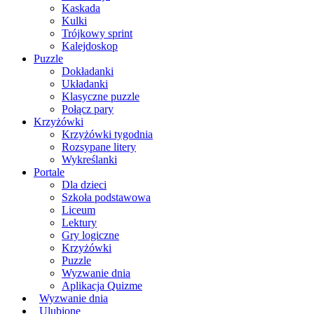
Kaskada
Kulki
Trójkowy sprint
Kalejdoskop
Puzzle
Dokładanki
Układanki
Klasyczne puzzle
Połącz pary
Krzyżówki
Krzyżówki tygodnia
Rozsypane litery
Wykreślanki
Portale
Dla dzieci
Szkoła podstawowa
Liceum
Lektury
Gry logiczne
Krzyżówki
Puzzle
Wyzwanie dnia
Aplikacja Quizme
Wyzwanie dnia
Ulubione