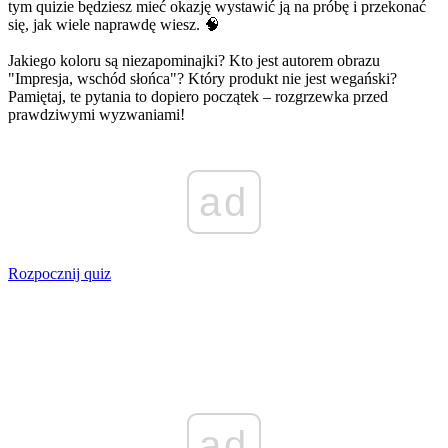
tym quizie będziesz mieć okazję wystawić ją na próbę i przekonać
się, jak wiele naprawdę wiesz. 🧠
Jakiego koloru są niezapominajki? Kto jest autorem obrazu
"Impresja, wschód słońca"? Który produkt nie jest wegański?
Pamiętaj, te pytania to dopiero początek – rozgrzewka przed
prawdziwymi wyzwaniami!
ad
Rozpocznij quiz
ad