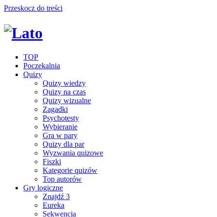
Przeskocz do treści
TOP
Poczekalnia
Quizy
Quizy wiedzy
Quizy na czas
Quizy wizualne
Zagadki
Psychotesty
Wybieranie
Gra w pary
Quizy dla par
Wyzwania quizowe
Fiszki
Kategorie quizów
Top autorów
Gry logiczne
Znajdź 3
Eureka
Sekwencja