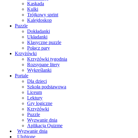
Kaskada
Kulki
Trójkowy sprint
Kalejdoskop
Puzzle
Dokładanki
Układanki
Klasyczne puzzle
Połącz pary
Krzyżówki
Krzyżówki tygodnia
Rozsypane litery
Wykreślanki
Portale
Dla dzieci
Szkoła podstawowa
Liceum
Lektury
Gry logiczne
Krzyżówki
Puzzle
Wyzwanie dnia
Aplikacja Quizme
Wyzwanie dnia
Ulubione