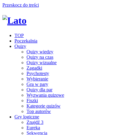
Przeskocz do treści
TOP
Poczekalnia
Quizy
Quizy wiedzy
Quizy na czas
Quizy wizualne
Zagadki
Psychotesty
Wybieranie
Gra w pary
Quizy dla par
Wyzwania quizowe
Fiszki
Kategorie quizów
Top autorów
Gry logiczne
Znajdź 3
Eureka
Sekwencja