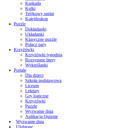
Kaskada
Kulki
Trójkowy sprint
Kalejdoskop
Puzzle
Dokładanki
Układanki
Klasyczne puzzle
Połącz pary
Krzyżówki
Krzyżówki tygodnia
Rozsypane litery
Wykreślanki
Portale
Dla dzieci
Szkoła podstawowa
Liceum
Lektury
Gry logiczne
Krzyżówki
Puzzle
Wyzwanie dnia
Aplikacja Quizme
Wyzwanie dnia
Ulubione