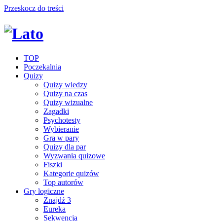
Przeskocz do treści
TOP
Poczekalnia
Quizy
Quizy wiedzy
Quizy na czas
Quizy wizualne
Zagadki
Psychotesty
Wybieranie
Gra w pary
Quizy dla par
Wyzwania quizowe
Fiszki
Kategorie quizów
Top autorów
Gry logiczne
Znajdź 3
Eureka
Sekwencja