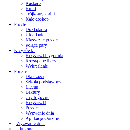
Kaskada
Kulki
Trójkowy sprint
Kalejdoskop
Puzzle
Dokładanki
Układanki
Klasyczne puzzle
Połącz pary
Krzyżówki
Krzyżówki tygodnia
Rozsypane litery
Wykreślanki
Portale
Dla dzieci
Szkoła podstawowa
Liceum
Lektury
Gry logiczne
Krzyżówki
Puzzle
Wyzwanie dnia
Aplikacja Quizme
Wyzwanie dnia
Ulubione