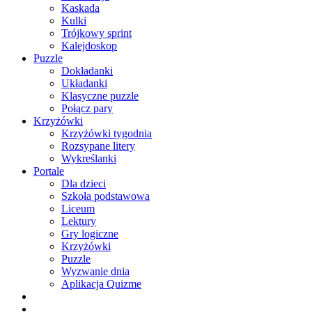
Kaskada
Kulki
Trójkowy sprint
Kalejdoskop
Puzzle
Dokładanki
Układanki
Klasyczne puzzle
Połącz pary
Krzyżówki
Krzyżówki tygodnia
Rozsypane litery
Wykreślanki
Portale
Dla dzieci
Szkoła podstawowa
Liceum
Lektury
Gry logiczne
Krzyżówki
Puzzle
Wyzwanie dnia
Aplikacja Quizme