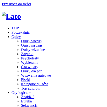
Przeskocz do treści
TOP
Poczekalnia
Quizy
Quizy wiedzy
Quizy na czas
Quizy wizualne
Zagadki
Psychotesty
Wybieranie
Gra w pary
Quizy dla par
Wyzwania quizowe
Fiszki
Kategorie quizów
Top autorów
Gry logiczne
Znajdź 3
Eureka
Sekwencja