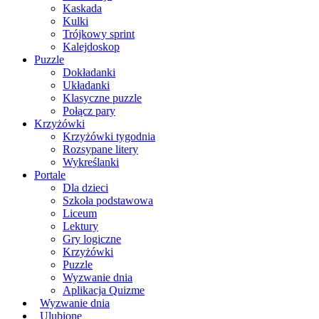
Kaskada
Kulki
Trójkowy sprint
Kalejdoskop
Puzzle
Dokładanki
Układanki
Klasyczne puzzle
Połącz pary
Krzyżówki
Krzyżówki tygodnia
Rozsypane litery
Wykreślanki
Portale
Dla dzieci
Szkoła podstawowa
Liceum
Lektury
Gry logiczne
Krzyżówki
Puzzle
Wyzwanie dnia
Aplikacja Quizme
Wyzwanie dnia
Ulubione