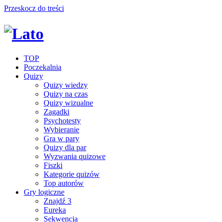
Przeskocz do treści
TOP
Poczekalnia
Quizy
Quizy wiedzy
Quizy na czas
Quizy wizualne
Zagadki
Psychotesty
Wybieranie
Gra w pary
Quizy dla par
Wyzwania quizowe
Fiszki
Kategorie quizów
Top autorów
Gry logiczne
Znajdź 3
Eureka
Sekwencja