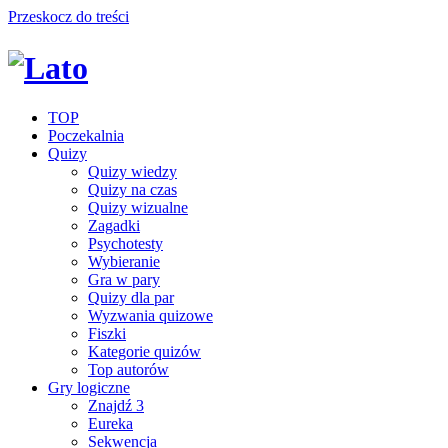
Przeskocz do treści
TOP
Poczekalnia
Quizy
Quizy wiedzy
Quizy na czas
Quizy wizualne
Zagadki
Psychotesty
Wybieranie
Gra w pary
Quizy dla par
Wyzwania quizowe
Fiszki
Kategorie quizów
Top autorów
Gry logiczne
Znajdź 3
Eureka
Sekwencja