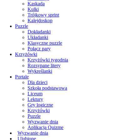
Kaskada
Kulki
Trójkowy sprint
Kalejdoskop
Puzzle
Dokładanki
Układanki
Klasyczne puzzle
Połącz pary
Krzyżówki
Krzyżówki tygodnia
Rozsypane litery
Wykreślanki
Portale
Dla dzieci
Szkoła podstawowa
Liceum
Lektury
Gry logiczne
Krzyżówki
Puzzle
Wyzwanie dnia
Aplikacja Quizme
Wyzwanie dnia
Ulubione