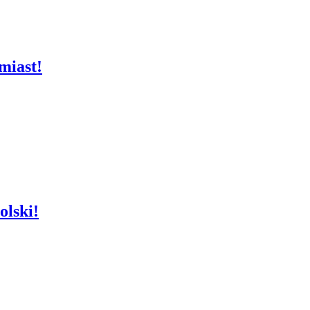
miast!
olski!