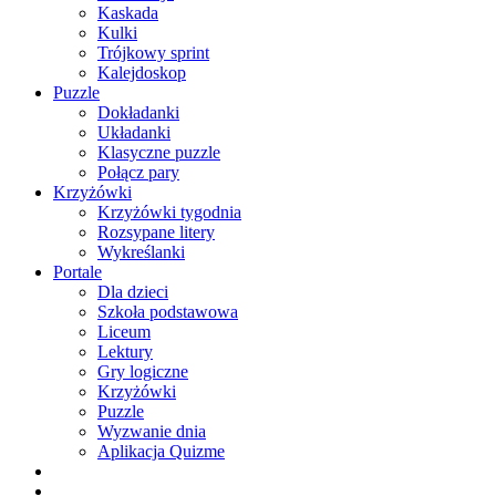
Kaskada
Kulki
Trójkowy sprint
Kalejdoskop
Puzzle
Dokładanki
Układanki
Klasyczne puzzle
Połącz pary
Krzyżówki
Krzyżówki tygodnia
Rozsypane litery
Wykreślanki
Portale
Dla dzieci
Szkoła podstawowa
Liceum
Lektury
Gry logiczne
Krzyżówki
Puzzle
Wyzwanie dnia
Aplikacja Quizme