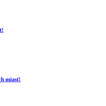
t!
ch miast!