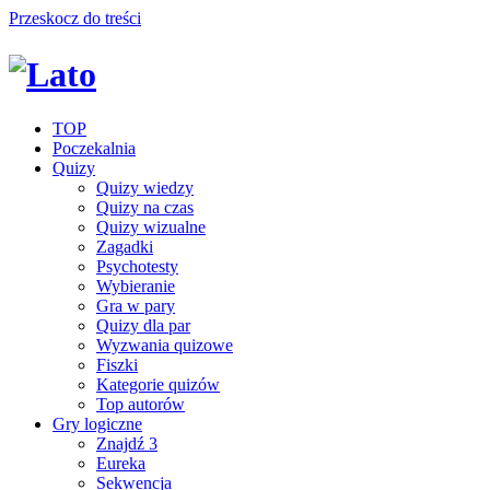
Przeskocz do treści
TOP
Poczekalnia
Quizy
Quizy wiedzy
Quizy na czas
Quizy wizualne
Zagadki
Psychotesty
Wybieranie
Gra w pary
Quizy dla par
Wyzwania quizowe
Fiszki
Kategorie quizów
Top autorów
Gry logiczne
Znajdź 3
Eureka
Sekwencja