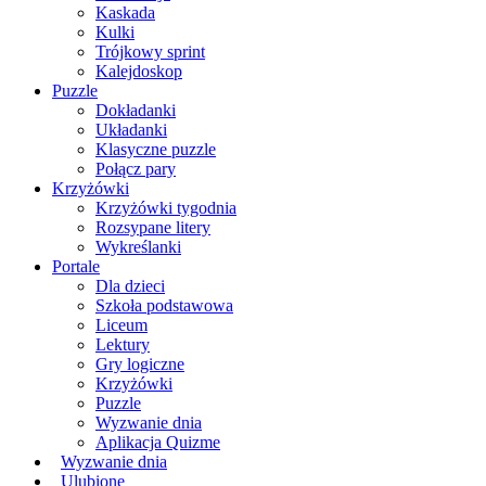
Kaskada
Kulki
Trójkowy sprint
Kalejdoskop
Puzzle
Dokładanki
Układanki
Klasyczne puzzle
Połącz pary
Krzyżówki
Krzyżówki tygodnia
Rozsypane litery
Wykreślanki
Portale
Dla dzieci
Szkoła podstawowa
Liceum
Lektury
Gry logiczne
Krzyżówki
Puzzle
Wyzwanie dnia
Aplikacja Quizme
Wyzwanie dnia
Ulubione