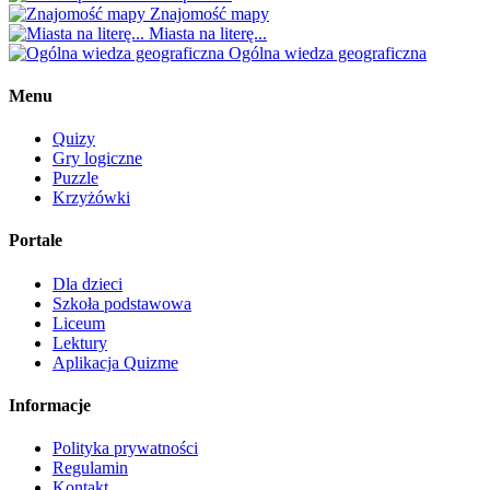
Znajomość mapy
Miasta na literę...
Ogólna wiedza geograficzna
Menu
Quizy
Gry logiczne
Puzzle
Krzyżówki
Portale
Dla dzieci
Szkoła podstawowa
Liceum
Lektury
Aplikacja Quizme
Informacje
Polityka prywatności
Regulamin
Kontakt