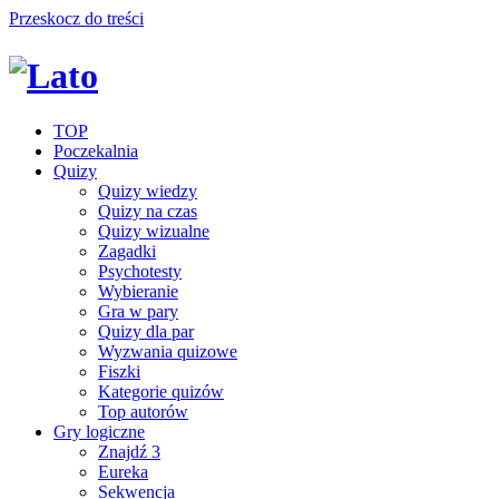
Przeskocz do treści
TOP
Poczekalnia
Quizy
Quizy wiedzy
Quizy na czas
Quizy wizualne
Zagadki
Psychotesty
Wybieranie
Gra w pary
Quizy dla par
Wyzwania quizowe
Fiszki
Kategorie quizów
Top autorów
Gry logiczne
Znajdź 3
Eureka
Sekwencja