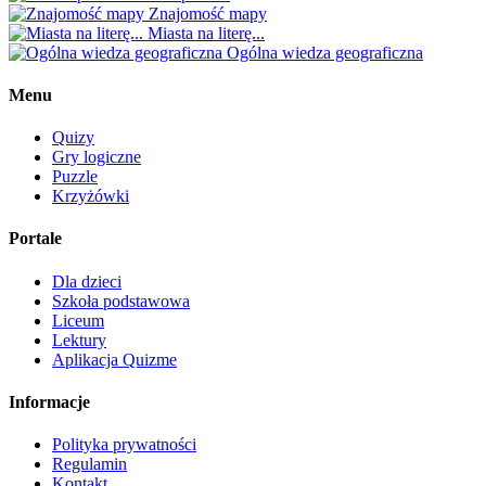
Znajomość mapy
Miasta na literę...
Ogólna wiedza geograficzna
Menu
Quizy
Gry logiczne
Puzzle
Krzyżówki
Portale
Dla dzieci
Szkoła podstawowa
Liceum
Lektury
Aplikacja Quizme
Informacje
Polityka prywatności
Regulamin
Kontakt