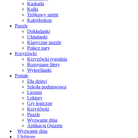
Kaskada
Kulki
Trójkowy sprint
Kalejdoskop
Puzzle
Dokładanki
Układanki
Klasyczne puzzle
Połącz pary
Krzyżówki
Krzyżówki tygodnia
Rozsypane litery
Wykreślanki
Portale
Dla dzieci
Szkoła podstawowa
Liceum
Lektury
Gry logiczne
Krzyżówki
Puzzle
Wyzwanie dnia
Aplikacja Quizme
Wyzwanie dnia
Ulubione