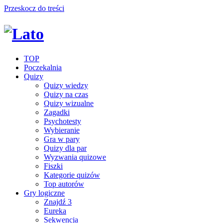
Przeskocz do treści
TOP
Poczekalnia
Quizy
Quizy wiedzy
Quizy na czas
Quizy wizualne
Zagadki
Psychotesty
Wybieranie
Gra w pary
Quizy dla par
Wyzwania quizowe
Fiszki
Kategorie quizów
Top autorów
Gry logiczne
Znajdź 3
Eureka
Sekwencja