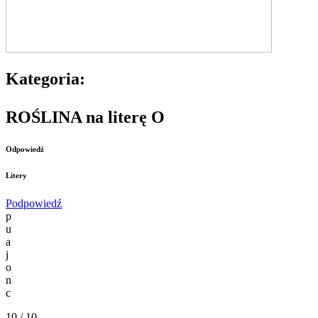
Kategoria:
ROŚLINA na literę O
Odpowiedź
Litery
Podpowiedź
p
u
a
j
o
n
c
10 / 10