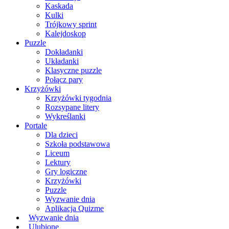
Kaskada
Kulki
Trójkowy sprint
Kalejdoskop
Puzzle
Dokładanki
Układanki
Klasyczne puzzle
Połącz pary
Krzyżówki
Krzyżówki tygodnia
Rozsypane litery
Wykreślanki
Portale
Dla dzieci
Szkoła podstawowa
Liceum
Lektury
Gry logiczne
Krzyżówki
Puzzle
Wyzwanie dnia
Aplikacja Quizme
Wyzwanie dnia
Ulubione