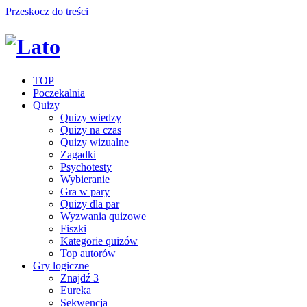
Przeskocz do treści
TOP
Poczekalnia
Quizy
Quizy wiedzy
Quizy na czas
Quizy wizualne
Zagadki
Psychotesty
Wybieranie
Gra w pary
Quizy dla par
Wyzwania quizowe
Fiszki
Kategorie quizów
Top autorów
Gry logiczne
Znajdź 3
Eureka
Sekwencja