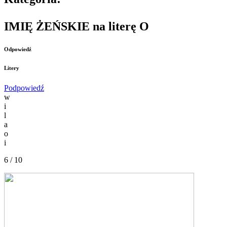
IMIĘ ŻEŃSKIE na literę O
Odpowiedź
Litery
Podpowiedź
w
i
l
a
o
i
6 / 10