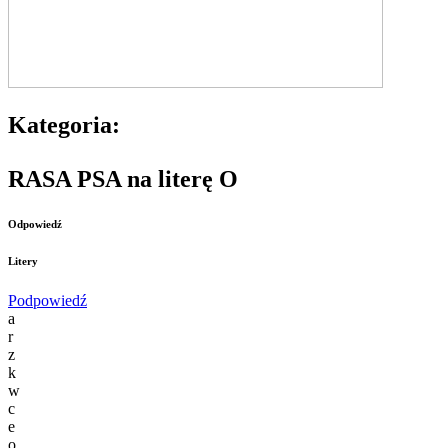
Kategoria:
RASA PSA na literę O
Odpowiedź
Litery
Podpowiedź
a
r
z
k
w
c
e
o