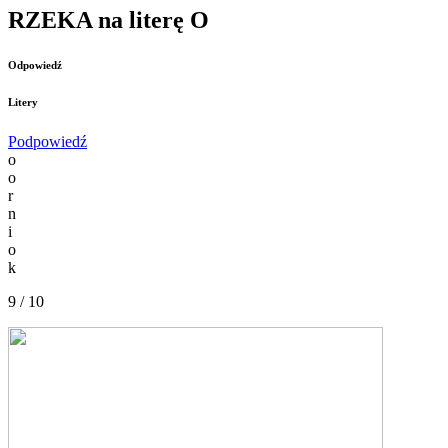
RZEKA na literę O
Odpowiedź
Litery
Podpowiedź
o
o
r
n
i
o
k
9 / 10