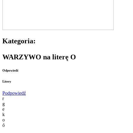
Kategoria:
WARZYWO na literę O
Odpowiedź
Litery
Podpowiedź
r
g
e
k
o
ó