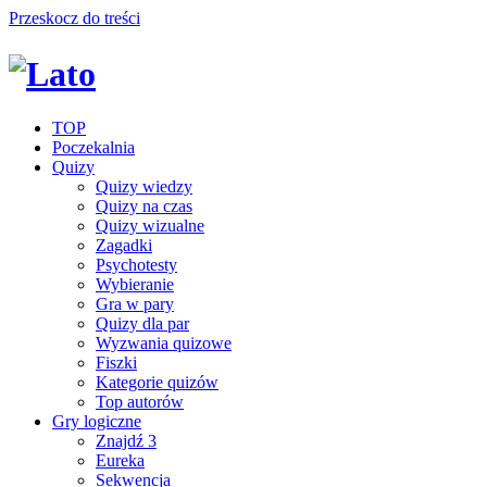
Przeskocz do treści
TOP
Poczekalnia
Quizy
Quizy wiedzy
Quizy na czas
Quizy wizualne
Zagadki
Psychotesty
Wybieranie
Gra w pary
Quizy dla par
Wyzwania quizowe
Fiszki
Kategorie quizów
Top autorów
Gry logiczne
Znajdź 3
Eureka
Sekwencja