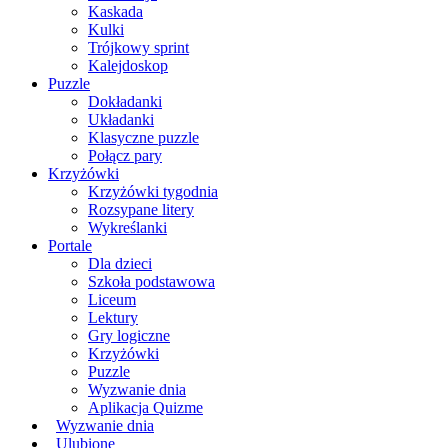
Kaskada
Kulki
Trójkowy sprint
Kalejdoskop
Puzzle
Dokładanki
Układanki
Klasyczne puzzle
Połącz pary
Krzyżówki
Krzyżówki tygodnia
Rozsypane litery
Wykreślanki
Portale
Dla dzieci
Szkoła podstawowa
Liceum
Lektury
Gry logiczne
Krzyżówki
Puzzle
Wyzwanie dnia
Aplikacja Quizme
Wyzwanie dnia
Ulubione