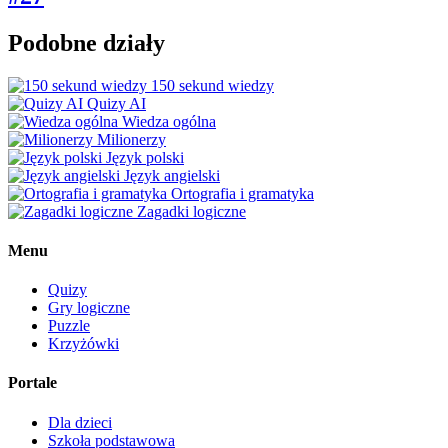
Podobne działy
150 sekund wiedzy
Quizy AI
Wiedza ogólna
Milionerzy
Język polski
Język angielski
Ortografia i gramatyka
Zagadki logiczne
Menu
Quizy
Gry logiczne
Puzzle
Krzyżówki
Portale
Dla dzieci
Szkoła podstawowa