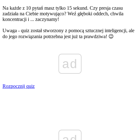
Na każde z 10 pytań masz tylko 15 sekund. Czy presja czasu
zadziała na Ciebie motywująco? Weź głęboki oddech, chwila
koncentracji i ... zaczynamy!
Uwaga - quiz został stworzony z pomocą sztucznej inteligencji, ale
do jego rozwiązania potrzebna jest już ta prawdziwa! 😉
ad
Rozpocznij quiz
ad