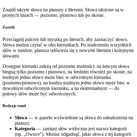
Znajdź ukryte słowa na planszy z literami. Słowa ułożone są w
prostych liniach — poziomo, pionowo lub po skosie.
Zasady
Przeciągnij palcem lub myszką po literach, aby zaznaczyć słowo.
Słowa można czytać w obu kierunkach. Po znalezieniu wszystkich
słów w rundzie, plansza odświeża się z nowymi literami i kolejnymi
słowami.
Dostępne kierunki zależą od poziomu trudności: na łatwym słowa
biegną tylko poziomo i pionowo, na średnim również po skosie, na
trudnym jedno słowo może biec w odwrotnym kierunku
(poziomo/pionowo), na bardzo trudnym jedno słowo może biec w
dowolnym odwróconym kierunku, a na ekstremalnym — do
połowy słów może być odwróconych.
Rodzaje rund
Słowa
— w panelu wyświetlone są słowa do odnalezienia na
planszy.
Kategoria
— zamiast słów widoczna jest nazwa kategorii
(np. „Owoce”). Musisz odgadnąć, jakie słowa z tej kategorii