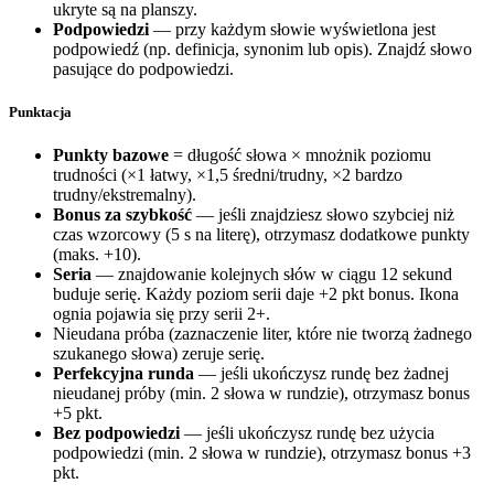
ukryte są na planszy.
Podpowiedzi
— przy każdym słowie wyświetlona jest
podpowiedź (np. definicja, synonim lub opis). Znajdź słowo
pasujące do podpowiedzi.
Punktacja
Punkty bazowe
= długość słowa × mnożnik poziomu
trudności (×1 łatwy, ×1,5 średni/trudny, ×2 bardzo
trudny/ekstremalny).
Bonus za szybkość
— jeśli znajdziesz słowo szybciej niż
czas wzorcowy (5 s na literę), otrzymasz dodatkowe punkty
(maks. +10).
Seria
— znajdowanie kolejnych słów w ciągu 12 sekund
buduje serię. Każdy poziom serii daje +2 pkt bonus. Ikona
ognia pojawia się przy serii 2+.
Nieudana próba (zaznaczenie liter, które nie tworzą żadnego
szukanego słowa) zeruje serię.
Perfekcyjna runda
— jeśli ukończysz rundę bez żadnej
nieudanej próby (min. 2 słowa w rundzie), otrzymasz bonus
+5 pkt.
Bez podpowiedzi
— jeśli ukończysz rundę bez użycia
podpowiedzi (min. 2 słowa w rundzie), otrzymasz bonus +3
pkt.