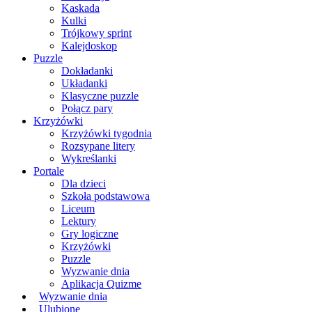
Kaskada
Kulki
Trójkowy sprint
Kalejdoskop
Puzzle
Dokładanki
Układanki
Klasyczne puzzle
Połącz pary
Krzyżówki
Krzyżówki tygodnia
Rozsypane litery
Wykreślanki
Portale
Dla dzieci
Szkoła podstawowa
Liceum
Lektury
Gry logiczne
Krzyżówki
Puzzle
Wyzwanie dnia
Aplikacja Quizme
Wyzwanie dnia
Ulubione