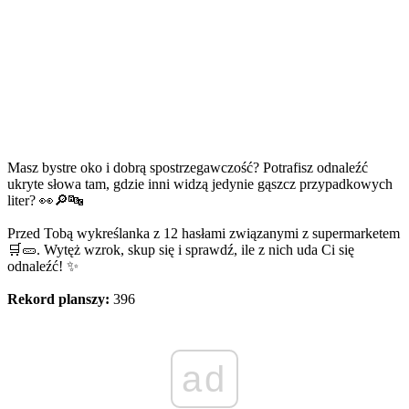
Masz bystre oko i dobrą spostrzegawczość? Potrafisz odnaleźć
ukryte słowa tam, gdzie inni widzą jedynie gąszcz przypadkowych
liter? 👀🔎🔤
Przed Tobą wykreślanka z 12 hasłami związanymi z supermarketem
🛒🥒. Wytęż wzrok, skup się i sprawdź, ile z nich uda Ci się
odnaleźć! ✨
Rekord planszy:
396
ad