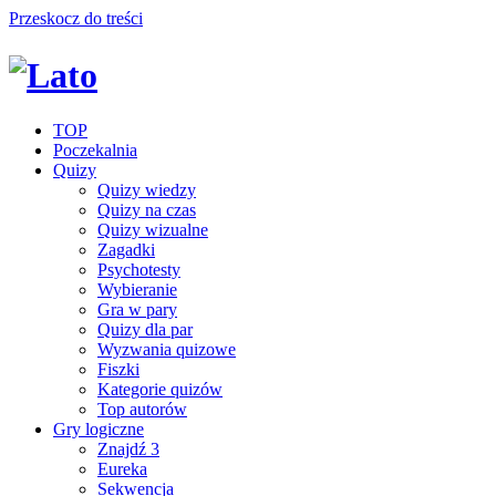
Przeskocz do treści
TOP
Poczekalnia
Quizy
Quizy wiedzy
Quizy na czas
Quizy wizualne
Zagadki
Psychotesty
Wybieranie
Gra w pary
Quizy dla par
Wyzwania quizowe
Fiszki
Kategorie quizów
Top autorów
Gry logiczne
Znajdź 3
Eureka
Sekwencja