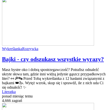
Wykreślanka
Rozrywka
Bajki - czy odszukasz wszystkie wyrazy?
Masz bystre oko i dobrą spostrzegawczość? Potrafisz odnaleźć
ukryte słowa tam, gdzie inni widzą jedynie gąszcz przypadkowych
liter? 👀🔎🔤 Przed Tobą wykreślanka z 12 hasłami związanymi z
bajkami 👑🦢. Wytęż wzrok, skup się i sprawdź, ile z nich uda Ci
się odnaleźć! ✨
Literatka
ponad miesiąc temu
4,666 zagrań