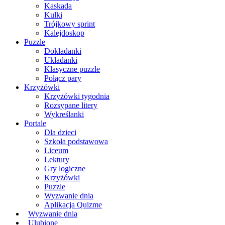
Kaskada
Kulki
Trójkowy sprint
Kalejdoskop
Puzzle
Dokładanki
Układanki
Klasyczne puzzle
Połącz pary
Krzyżówki
Krzyżówki tygodnia
Rozsypane litery
Wykreślanki
Portale
Dla dzieci
Szkoła podstawowa
Liceum
Lektury
Gry logiczne
Krzyżówki
Puzzle
Wyzwanie dnia
Aplikacja Quizme
Wyzwanie dnia
Ulubione