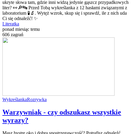
ukryte słowa tam, gdzie inni widzą jedynie gąszcz przypadkowych
liter? 👀🔎🔤 Przed Tobą wykreślanka z 12 hasłami związanymi z
laboratorium 🧪🔬. Wytęż wzrok, skup się i sprawdź, ile z nich uda
Ci się odnaleźć! ✨
Literatka
ponad miesiąc temu
606 zagrań
Wykreślanka
Rozrywka
Warzywniak - czy odszukasz wszystkie
wyrazy?
Masz bystre oko i dobrą spostrzegawczość? Potrafisz odnaleźć