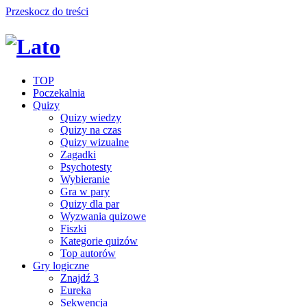
Przeskocz do treści
TOP
Poczekalnia
Quizy
Quizy wiedzy
Quizy na czas
Quizy wizualne
Zagadki
Psychotesty
Wybieranie
Gra w pary
Quizy dla par
Wyzwania quizowe
Fiszki
Kategorie quizów
Top autorów
Gry logiczne
Znajdź 3
Eureka
Sekwencja