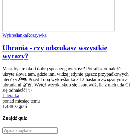
Wykreślanka
Rozrywka
Ubrania - czy odszukasz wszystkie
wyrazy?
Masz bystre oko i dobrą spostrzegawczość? Potrafisz odnaleźć
ukryte słowa tam, gdzie inni widzą jedynie gąszcz przypadkowych
liter? 👀🔎🔤 Przed Tobą wykreślanka z 12 hasłami związanymi z
ubraniami 👗👚. Wytęż wzrok, skup się i sprawdź, ile z nich uda Ci
się odnaleźć! ✨
Literatka
ponad miesiąc temu
1,488 zagrań
Znajdź quiz