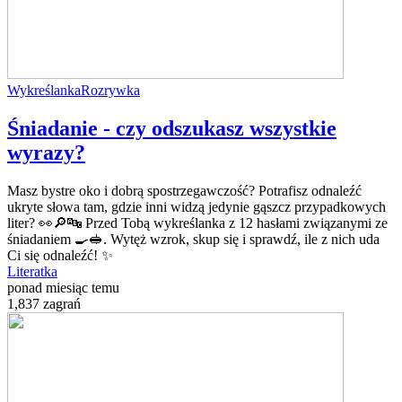
Wykreślanka
Rozrywka
Śniadanie - czy odszukasz wszystkie
wyrazy?
Masz bystre oko i dobrą spostrzegawczość? Potrafisz odnaleźć
ukryte słowa tam, gdzie inni widzą jedynie gąszcz przypadkowych
liter? 👀🔎🔤 Przed Tobą wykreślanka z 12 hasłami związanymi ze
śniadaniem 🍳🥪. Wytęż wzrok, skup się i sprawdź, ile z nich uda
Ci się odnaleźć! ✨
Literatka
ponad miesiąc temu
1,837 zagrań