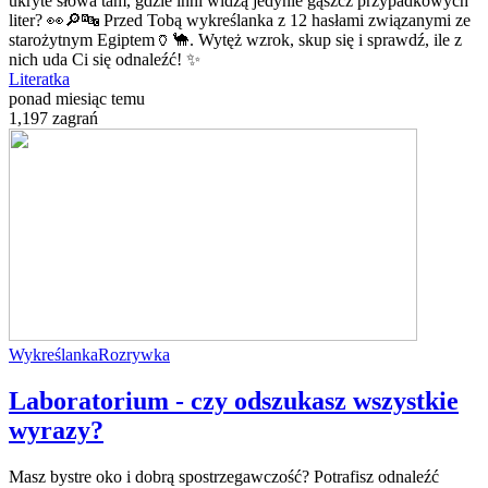
ukryte słowa tam, gdzie inni widzą jedynie gąszcz przypadkowych
liter? 👀🔎🔤 Przed Tobą wykreślanka z 12 hasłami związanymi ze
starożytnym Egiptem🏺🐪. Wytęż wzrok, skup się i sprawdź, ile z
nich uda Ci się odnaleźć! ✨
Literatka
ponad miesiąc temu
1,197 zagrań
Wykreślanka
Rozrywka
Laboratorium - czy odszukasz wszystkie
wyrazy?
Masz bystre oko i dobrą spostrzegawczość? Potrafisz odnaleźć