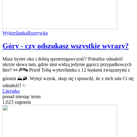
Wykreślanka
Rozrywka
Góry - czy odszukasz wszystkie wyrazy?
Masz bystre oko i dobrą spostrzegawczość? Potrafisz odnaleźć
ukryte słowa tam, gdzie inni widzą jedynie gąszcz przypadkowych
liter? 👀🔎🔤 Przed Tobą wykreślanka z 12 hasłami związanymi z
górami ⛰️🚠. Wytęż wzrok, skup się i sprawdź, ile z nich uda Ci się
odnaleźć! ✨
Literatka
ponad miesiąc temu
1,623 zagrania