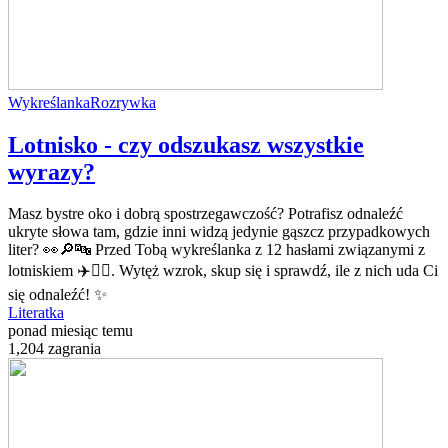
Wykreślanka
Rozrywka
Lotnisko - czy odszukasz wszystkie
wyrazy?
Masz bystre oko i dobrą spostrzegawczość? Potrafisz odnaleźć
ukryte słowa tam, gdzie inni widzą jedynie gąszcz przypadkowych
liter? 👀🔎🔤 Przed Tobą wykreślanka z 12 hasłami związanymi z
lotniskiem ✈️🧑‍✈️. Wytęż wzrok, skup się i sprawdź, ile z nich uda Ci
się odnaleźć! ✨
Literatka
ponad miesiąc temu
1,204 zagrania