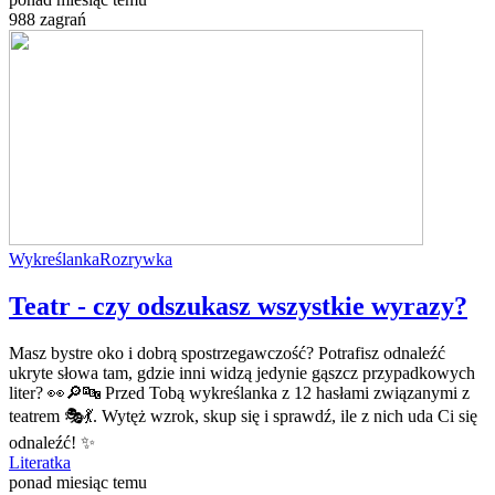
988 zagrań
Wykreślanka
Rozrywka
Teatr - czy odszukasz wszystkie wyrazy?
Masz bystre oko i dobrą spostrzegawczość? Potrafisz odnaleźć
ukryte słowa tam, gdzie inni widzą jedynie gąszcz przypadkowych
liter? 👀🔎🔤 Przed Tobą wykreślanka z 12 hasłami związanymi z
teatrem 🎭💃. Wytęż wzrok, skup się i sprawdź, ile z nich uda Ci się
odnaleźć! ✨
Literatka
ponad miesiąc temu