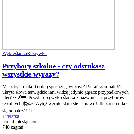
Wykreślanka
Rozrywka
Przybory szkolne - czy odszukasz
wszystkie wyrazy?
Masz bystre oko i dobrą spostrzegawczość? Potrafisz odnaleźć
ukryte słowa tam, gdzie inni widzą jedynie gąszcz przypadkowych
liter? 👀🔎🔤 Przed Tobą wykreślanka z nazwami 12 przyborów
szkolnych 📚✏️. Wytęż wzrok, skup się i sprawdź, ile z nich uda Ci
się odnaleźć! ✨
Literatka
ponad miesiąc temu
748 zagrań