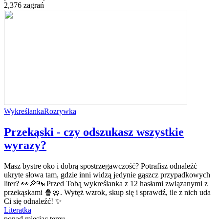
2,376 zagrań
Wykreślanka
Rozrywka
Przekąski - czy odszukasz wszystkie
wyrazy?
Masz bystre oko i dobrą spostrzegawczość? Potrafisz odnaleźć
ukryte słowa tam, gdzie inni widzą jedynie gąszcz przypadkowych
liter? 👀🔎🔤 Przed Tobą wykreślanka z 12 hasłami związanymi z
przekąskami 🍿🥨. Wytęż wzrok, skup się i sprawdź, ile z nich uda
Ci się odnaleźć! ✨
Literatka
ponad miesiąc temu