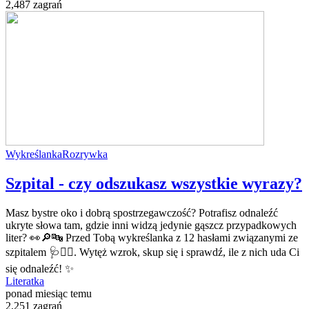
2,487 zagrań
Wykreślanka
Rozrywka
Szpital - czy odszukasz wszystkie wyrazy?
Masz bystre oko i dobrą spostrzegawczość? Potrafisz odnaleźć
ukryte słowa tam, gdzie inni widzą jedynie gąszcz przypadkowych
liter? 👀🔎🔤 Przed Tobą wykreślanka z 12 hasłami związanymi ze
szpitalem 🩺👨‍⚕️. Wytęż wzrok, skup się i sprawdź, ile z nich uda Ci
się odnaleźć! ✨
Literatka
ponad miesiąc temu
2,251 zagrań