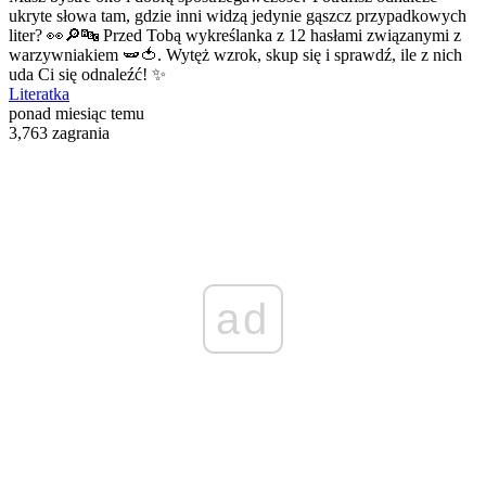
ukryte słowa tam, gdzie inni widzą jedynie gąszcz przypadkowych
liter? 👀🔎🔤 Przed Tobą wykreślanka z 12 hasłami związanymi z
warzywniakiem 🫛🍅. Wytęż wzrok, skup się i sprawdź, ile z nich
uda Ci się odnaleźć! ✨
Literatka
ponad miesiąc temu
3,763 zagrania
ad