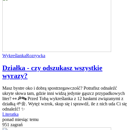
Wykreślanka
Rozrywka
Działka - czy odszukasz wszystkie
wyrazy?
Masz bystre oko i dobrą spostrzegawczość? Potrafisz odnaleźć
ukryte słowa tam, gdzie inni widzą jedynie gąszcz przypadkowych
liter? 👀🔎🔤 Przed Tobą wykreślanka z 12 hasłami związanymi z
działką 🌱🌼. Wytęż wzrok, skup się i sprawdź, ile z nich uda Ci się
odnaleźć! ✨
Literatka
ponad miesiąc temu
951 zagrań