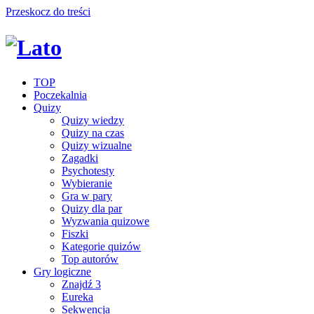
Przeskocz do treści
TOP
Poczekalnia
Quizy
Quizy wiedzy
Quizy na czas
Quizy wizualne
Zagadki
Psychotesty
Wybieranie
Gra w pary
Quizy dla par
Wyzwania quizowe
Fiszki
Kategorie quizów
Top autorów
Gry logiczne
Znajdź 3
Eureka
Sekwencja