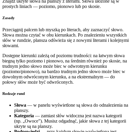
Znajdź ukryte słowa na planszy z literami. Słowa ułożone są w
prostych liniach — poziomo, pionowo lub po skosie.
Zasady
Przeciągnij palcem lub myszką po literach, aby zaznaczyć słowo.
Słowa można czytać w obu kierunkach. Po znalezieniu wszystkich
słów w rundzie, plansza odświeża się z nowymi literami i kolejnymi
słowami.
Dostępne kierunki zależą od poziomu trudności: na łatwym słowa
biegną tylko poziomo i pionowo, na średnim również po skosie, na
trudnym jedno słowo może biec w odwrotnym kierunku
(poziomo/pionowo), na bardzo trudnym jedno słowo może biec w
dowolnym odwróconym kierunku, a na ekstremalnym — do
połowy słów może być odwróconych.
Rodzaje rund
Słowa
— w panelu wyświetlone są słowa do odnalezienia na
planszy.
Kategoria
— zamiast słów widoczna jest nazwa kategorii
(np. „Owoce”). Musisz odgadnąć, jakie słowa z tej kategorii
ukryte są na planszy.
Podpowiedzi
— przy każdym słowie wyświetlona jest