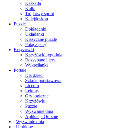
Kaskada
Kulki
Trójkowy sprint
Kalejdoskop
Puzzle
Dokładanki
Układanki
Klasyczne puzzle
Połącz pary
Krzyżówki
Krzyżówki tygodnia
Rozsypane litery
Wykreślanki
Portale
Dla dzieci
Szkoła podstawowa
Liceum
Lektury
Gry logiczne
Krzyżówki
Puzzle
Wyzwanie dnia
Aplikacja Quizme
Wyzwanie dnia
Ulubione