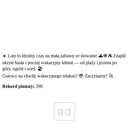
☀️ Lato to idealny czas na małą zabawę ze słowami! 🌊🍓⛺ Znajdź
ukryte hasła i poczuj wakacyjny klimat — od plaży i jeziora po
góry, ogród i wieś. 🏖️
Gotowy na chwilę wakacyjnego relaksu? 😎 Zaczynamy! 🚀
Rekord planszy:
399
ad