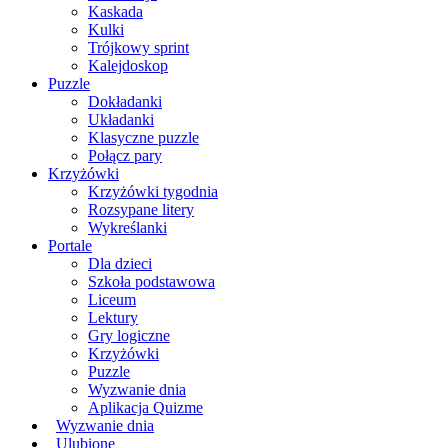
Kaskada
Kulki
Trójkowy sprint
Kalejdoskop
Puzzle
Dokładanki
Układanki
Klasyczne puzzle
Połącz pary
Krzyżówki
Krzyżówki tygodnia
Rozsypane litery
Wykreślanki
Portale
Dla dzieci
Szkoła podstawowa
Liceum
Lektury
Gry logiczne
Krzyżówki
Puzzle
Wyzwanie dnia
Aplikacja Quizme
Wyzwanie dnia
Ulubione