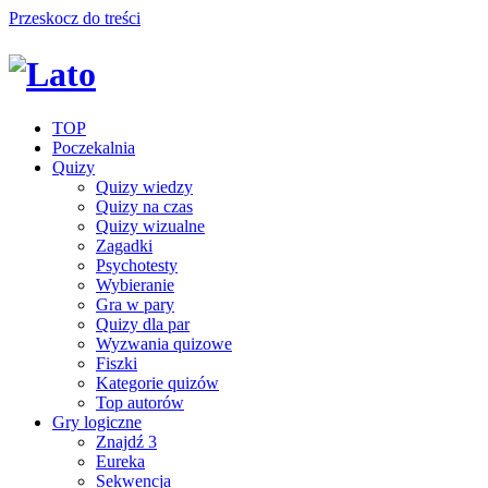
Przeskocz do treści
TOP
Poczekalnia
Quizy
Quizy wiedzy
Quizy na czas
Quizy wizualne
Zagadki
Psychotesty
Wybieranie
Gra w pary
Quizy dla par
Wyzwania quizowe
Fiszki
Kategorie quizów
Top autorów
Gry logiczne
Znajdź 3
Eureka
Sekwencja