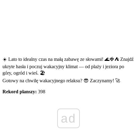
☀️ Lato to idealny czas na małą zabawę ze słowami! 🌊🍓⛺ Znajdź
ukryte hasła i poczuj wakacyjny klimat — od plaży i jeziora po
góry, ogród i wieś. 🏖️
Gotowy na chwilę wakacyjnego relaksu? 😎 Zaczynamy! 🚀
Rekord planszy:
398
ad