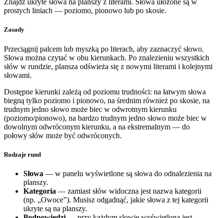
Znajdź ukryte słowa na planszy z literami. Słowa ułożone są w
prostych liniach — poziomo, pionowo lub po skosie.
Zasady
Przeciągnij palcem lub myszką po literach, aby zaznaczyć słowo.
Słowa można czytać w obu kierunkach. Po znalezieniu wszystkich
słów w rundzie, plansza odświeża się z nowymi literami i kolejnymi
słowami.
Dostępne kierunki zależą od poziomu trudności: na łatwym słowa
biegną tylko poziomo i pionowo, na średnim również po skosie, na
trudnym jedno słowo może biec w odwrotnym kierunku
(poziomo/pionowo), na bardzo trudnym jedno słowo może biec w
dowolnym odwróconym kierunku, a na ekstremalnym — do
połowy słów może być odwróconych.
Rodzaje rund
Słowa
— w panelu wyświetlone są słowa do odnalezienia na
planszy.
Kategoria
— zamiast słów widoczna jest nazwa kategorii
(np. „Owoce”). Musisz odgadnąć, jakie słowa z tej kategorii
ukryte są na planszy.
Podpowiedzi
— przy każdym słowie wyświetlona jest