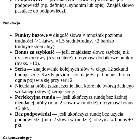
podpowiedź (np. definicja, synonim lub opis). Znajdź słowo
pasujące do podpowiedzi.
Punktacja
Punkty bazowe
= długość słowa × mnożnik poziomu
trudności (×1 łatwy, ×1,5 średni/trudny, ×2 bardzo
trudny/ekstremalny).
Bonus za szybkość
— jeśli znajdziesz słowo szybciej niż
czas wzorcowy (5 s na literę), otrzymasz dodatkowe punkty
(maks. +10).
Seria
— znajdowanie kolejnych słów w ciągu 12 sekund
buduje serię. Każdy poziom serii daje +2 pkt bonus. Ikona
ognia pojawia się przy serii 2+.
Nieudana próba (zaznaczenie liter, które nie tworzą żadnego
szukanego słowa) zeruje serię.
Perfekcyjna runda
— jeśli ukończysz rundę bez żadnej
nieudanej próby (min. 2 słowa w rundzie), otrzymasz bonus
+5 pkt.
Bez podpowiedzi
— jeśli ukończysz rundę bez użycia
podpowiedzi (min. 2 słowa w rundzie), otrzymasz bonus +3
pkt.
Zakończenie gry