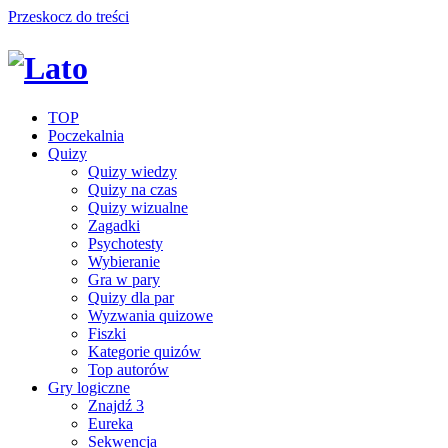
Przeskocz do treści
TOP
Poczekalnia
Quizy
Quizy wiedzy
Quizy na czas
Quizy wizualne
Zagadki
Psychotesty
Wybieranie
Gra w pary
Quizy dla par
Wyzwania quizowe
Fiszki
Kategorie quizów
Top autorów
Gry logiczne
Znajdź 3
Eureka
Sekwencja