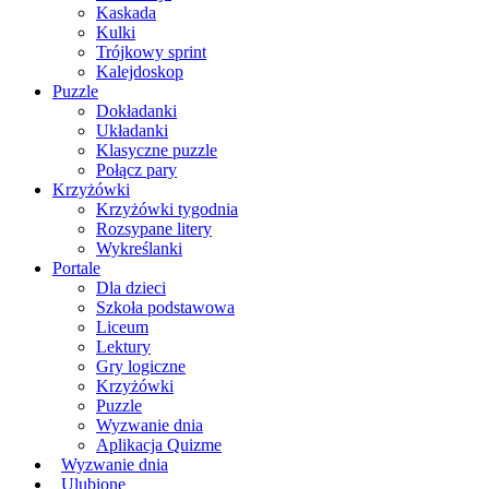
Kaskada
Kulki
Trójkowy sprint
Kalejdoskop
Puzzle
Dokładanki
Układanki
Klasyczne puzzle
Połącz pary
Krzyżówki
Krzyżówki tygodnia
Rozsypane litery
Wykreślanki
Portale
Dla dzieci
Szkoła podstawowa
Liceum
Lektury
Gry logiczne
Krzyżówki
Puzzle
Wyzwanie dnia
Aplikacja Quizme
Wyzwanie dnia
Ulubione