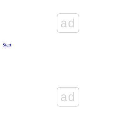
ad
Start
ad