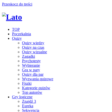
Przeskocz do treści
TOP
Poczekalnia
Quizy
Quizy wiedzy
Quizy na czas
Quizy wizualne
Zagadki
Psychotesty
Wybieranie
Gra w pary
Quizy dla par
Wyzwania quizowe
Fiszki
Kategorie quizów
Top autorów
Gry logiczne
Znajdź 3
Eureka
Sekwencja