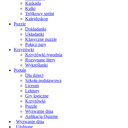
Kaskada
Kulki
Trójkowy sprint
Kalejdoskop
Puzzle
Dokładanki
Układanki
Klasyczne puzzle
Połącz pary
Krzyżówki
Krzyżówki tygodnia
Rozsypane litery
Wykreślanki
Portale
Dla dzieci
Szkoła podstawowa
Liceum
Lektury
Gry logiczne
Krzyżówki
Puzzle
Wyzwanie dnia
Aplikacja Quizme
Wyzwanie dnia
Ulubione