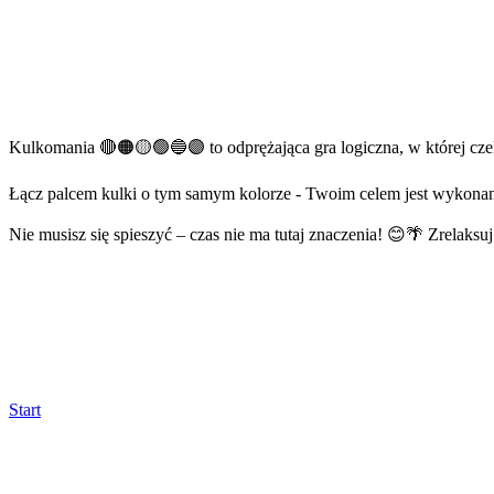
Kulkomania 🔴🟠🟡🟢🔵🟣 to odprężająca gra logiczna, w której cze
Łącz palcem kulki o tym samym kolorze - Twoim celem jest wykonan
Nie musisz się spieszyć – czas nie ma tutaj znaczenia! 😊🌴 Zrelaksu
Start