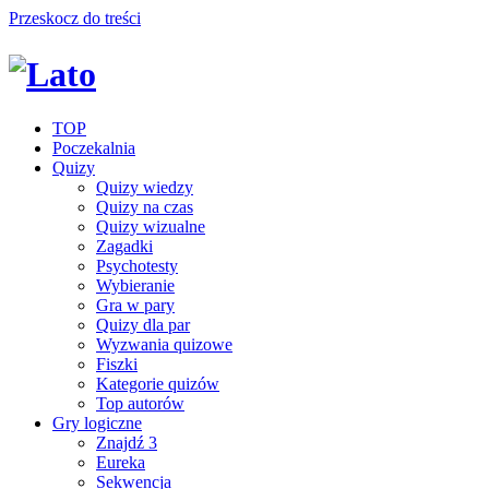
Przeskocz do treści
TOP
Poczekalnia
Quizy
Quizy wiedzy
Quizy na czas
Quizy wizualne
Zagadki
Psychotesty
Wybieranie
Gra w pary
Quizy dla par
Wyzwania quizowe
Fiszki
Kategorie quizów
Top autorów
Gry logiczne
Znajdź 3
Eureka
Sekwencja