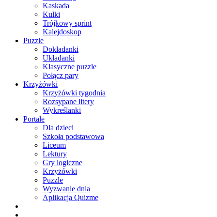
Kaskada
Kulki
Trójkowy sprint
Kalejdoskop
Puzzle
Dokładanki
Układanki
Klasyczne puzzle
Połącz pary
Krzyżówki
Krzyżówki tygodnia
Rozsypane litery
Wykreślanki
Portale
Dla dzieci
Szkoła podstawowa
Liceum
Lektury
Gry logiczne
Krzyżówki
Puzzle
Wyzwanie dnia
Aplikacja Quizme