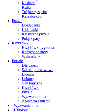
Kaskada
Kulki
Trójkowy sprint
Kalejdoskop
Puzzle
Dokładanki
Układanki
Klasyczne puzzle
Połącz pary
Krzyżówki
Krzyżówki tygodnia
Rozsypane litery
Wykreślanki
Portale
Dla dzieci
Szkoła podstawowa
Liceum
Lektury
Gry logiczne
Krzyżówki
Puzzle
Wyzwanie dnia
Aplikacja Quizme
Wyzwanie dnia
Ulubione