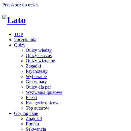
Przeskocz do treści
TOP
Poczekalnia
Quizy
Quizy wiedzy
Quizy na czas
Quizy wizualne
Zagadki
Psychotesty
Wybieranie
Gra w pary
Quizy dla par
Wyzwania quizowe
Fiszki
Kategorie quizów
Top autorów
Gry logiczne
Znajdź 3
Eureka
Sekwencja