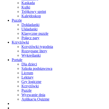
Kaskada
Kulki
Trójkowy sprint
Kalejdoskop
Puzzle
Dokładanki
Układanki
Klasyczne puzzle
Połącz pary
Krzyżówki
Krzyżówki tygodnia
Rozsypane litery
Wykreślanki
Portale
Dla dzieci
Szkoła podstawowa
Liceum
Lektury
Gry logiczne
Krzyżówki
Puzzle
Wyzwanie dnia
Aplikacja Quizme