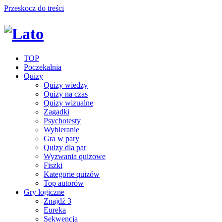
Przeskocz do treści
TOP
Poczekalnia
Quizy
Quizy wiedzy
Quizy na czas
Quizy wizualne
Zagadki
Psychotesty
Wybieranie
Gra w pary
Quizy dla par
Wyzwania quizowe
Fiszki
Kategorie quizów
Top autorów
Gry logiczne
Znajdź 3
Eureka
Sekwencja