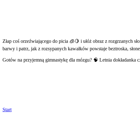
Złap coś orzeźwiającego do picia 🧊🍋 i ułóż obraz z rozgrzanych 
barwy i patrz, jak z rozsypanych kawałków powstaje beztroska, słone
Gotów na przyjemną gimnastykę dla mózgu? 🧠 Letnia dokładanka c
Start