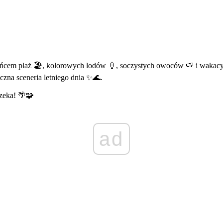
słońcem plaż 🏖️, kolorowych lodów 🍦, soczystych owoców 🍉 i wakac
czna sceneria letniego dnia ✨🌊.
zeka! 🌴🧩
ad