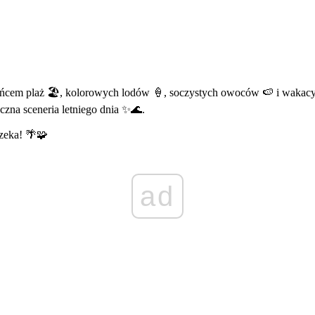
słońcem plaż 🏖️, kolorowych lodów 🍦, soczystych owoców 🍉 i wakac
czna sceneria letniego dnia ✨🌊.
zeka! 🌴🧩
ad