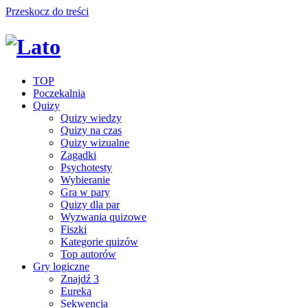
Przeskocz do treści
TOP
Poczekalnia
Quizy
Quizy wiedzy
Quizy na czas
Quizy wizualne
Zagadki
Psychotesty
Wybieranie
Gra w pary
Quizy dla par
Wyzwania quizowe
Fiszki
Kategorie quizów
Top autorów
Gry logiczne
Znajdź 3
Eureka
Sekwencja