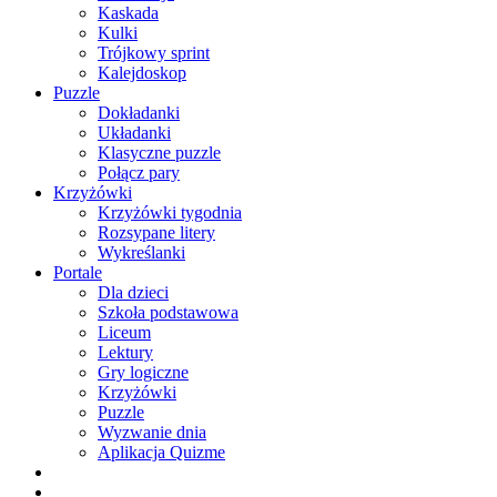
Kaskada
Kulki
Trójkowy sprint
Kalejdoskop
Puzzle
Dokładanki
Układanki
Klasyczne puzzle
Połącz pary
Krzyżówki
Krzyżówki tygodnia
Rozsypane litery
Wykreślanki
Portale
Dla dzieci
Szkoła podstawowa
Liceum
Lektury
Gry logiczne
Krzyżówki
Puzzle
Wyzwanie dnia
Aplikacja Quizme