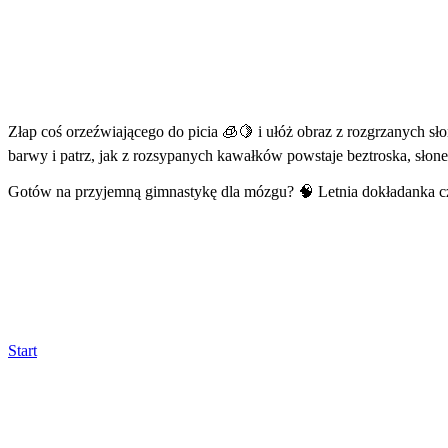
Złap coś orzeźwiającego do picia 🧊🍋 i ułóż obraz z rozgrzanych 
barwy i patrz, jak z rozsypanych kawałków powstaje beztroska, słone
Gotów na przyjemną gimnastykę dla mózgu? 🧠 Letnia dokładanka c
Start