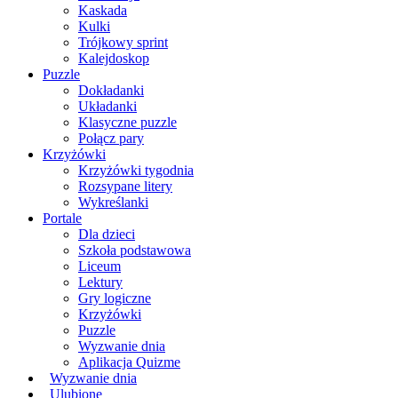
Kaskada
Kulki
Trójkowy sprint
Kalejdoskop
Puzzle
Dokładanki
Układanki
Klasyczne puzzle
Połącz pary
Krzyżówki
Krzyżówki tygodnia
Rozsypane litery
Wykreślanki
Portale
Dla dzieci
Szkoła podstawowa
Liceum
Lektury
Gry logiczne
Krzyżówki
Puzzle
Wyzwanie dnia
Aplikacja Quizme
Wyzwanie dnia
Ulubione