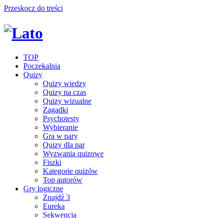
Przeskocz do treści
TOP
Poczekalnia
Quizy
Quizy wiedzy
Quizy na czas
Quizy wizualne
Zagadki
Psychotesty
Wybieranie
Gra w pary
Quizy dla par
Wyzwania quizowe
Fiszki
Kategorie quizów
Top autorów
Gry logiczne
Znajdź 3
Eureka
Sekwencja