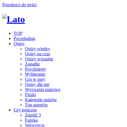
Przeskocz do treści
TOP
Poczekalnia
Quizy
Quizy wiedzy
Quizy na czas
Quizy wizualne
Zagadki
Psychotesty
Wybieranie
Gra w pary
Quizy dla par
Wyzwania quizowe
Fiszki
Kategorie quizów
Top autorów
Gry logiczne
Znajdź 3
Eureka
Sekwencja