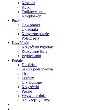
Kaskada
Kulki
Trójkowy sprint
Kalejdoskop
Puzzle
Dokładanki
Układanki
Klasyczne puzzle
Połącz pary
Krzyżówki
Krzyżówki tygodnia
Rozsypane litery
Wykreślanki
Portale
Dla dzieci
Szkoła podstawowa
Liceum
Lektury
Gry logiczne
Krzyżówki
Puzzle
Wyzwanie dnia
Aplikacja Quizme