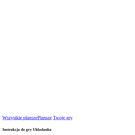
Wszystkie plansze
Plansze
Twoje gry
Instrukcja do gry Układanka