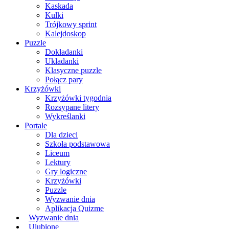
Kaskada
Kulki
Trójkowy sprint
Kalejdoskop
Puzzle
Dokładanki
Układanki
Klasyczne puzzle
Połącz pary
Krzyżówki
Krzyżówki tygodnia
Rozsypane litery
Wykreślanki
Portale
Dla dzieci
Szkoła podstawowa
Liceum
Lektury
Gry logiczne
Krzyżówki
Puzzle
Wyzwanie dnia
Aplikacja Quizme
Wyzwanie dnia
Ulubione