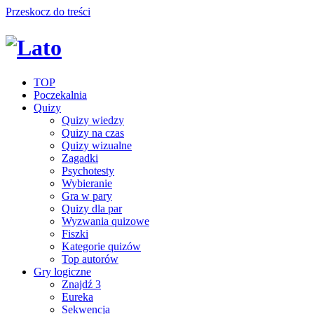
Przeskocz do treści
TOP
Poczekalnia
Quizy
Quizy wiedzy
Quizy na czas
Quizy wizualne
Zagadki
Psychotesty
Wybieranie
Gra w pary
Quizy dla par
Wyzwania quizowe
Fiszki
Kategorie quizów
Top autorów
Gry logiczne
Znajdź 3
Eureka
Sekwencja