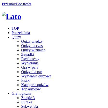
Przeskocz do treści
TOP
Poczekalnia
Quizy
Quizy wiedzy
Quizy na czas
Quizy wizualne
Zagadki
Psychotesty
Wybieranie
Gra w pary
Quizy dla par
Wyzwania quizowe
Fiszki
Kategorie quizów
Top autorów
Gry logiczne
Znajdź 3
Eureka
Sekwencja