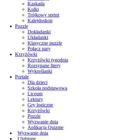
Kaskada
Kulki
Trójkowy sprint
Kalejdoskop
Puzzle
Dokładanki
Układanki
Klasyczne puzzle
Połącz pary
Krzyżówki
Krzyżówki tygodnia
Rozsypane litery
Wykreślanki
Portale
Dla dzieci
Szkoła podstawowa
Liceum
Lektury
Gry logiczne
Krzyżówki
Puzzle
Wyzwanie dnia
Aplikacja Quizme
Wyzwanie dnia
Ulubione