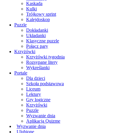
Kaskada
Kulki
Trójkowy sprint
Kalejdoskop
Puzzle
Dokładanki
Układanki
Klasyczne puzzle
Połącz pary
Krzyżówki
Krzyżówki tygodnia
Rozsypane litery
Wykreślanki
Portale
Dla dzieci
Szkoła podstawowa
Liceum
Lektury
Gry logiczne
Krzyżówki
Puzzle
Wyzwanie dnia
Aplikacja Quizme
Wyzwanie dnia
Ulubione