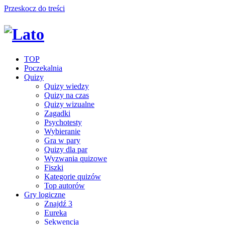
Przeskocz do treści
TOP
Poczekalnia
Quizy
Quizy wiedzy
Quizy na czas
Quizy wizualne
Zagadki
Psychotesty
Wybieranie
Gra w pary
Quizy dla par
Wyzwania quizowe
Fiszki
Kategorie quizów
Top autorów
Gry logiczne
Znajdź 3
Eureka
Sekwencja