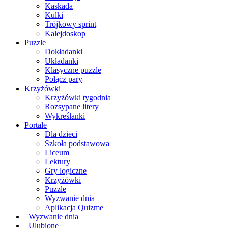
Kaskada
Kulki
Trójkowy sprint
Kalejdoskop
Puzzle
Dokładanki
Układanki
Klasyczne puzzle
Połącz pary
Krzyżówki
Krzyżówki tygodnia
Rozsypane litery
Wykreślanki
Portale
Dla dzieci
Szkoła podstawowa
Liceum
Lektury
Gry logiczne
Krzyżówki
Puzzle
Wyzwanie dnia
Aplikacja Quizme
Wyzwanie dnia
Ulubione