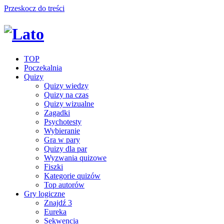
Przeskocz do treści
TOP
Poczekalnia
Quizy
Quizy wiedzy
Quizy na czas
Quizy wizualne
Zagadki
Psychotesty
Wybieranie
Gra w pary
Quizy dla par
Wyzwania quizowe
Fiszki
Kategorie quizów
Top autorów
Gry logiczne
Znajdź 3
Eureka
Sekwencja