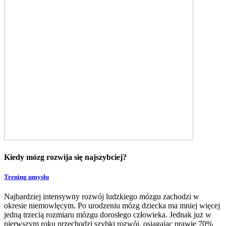
Kiedy mózg rozwija się najszybciej?
Trening umysłu
Najbardziej intensywny rozwój ludzkiego mózgu zachodzi w
okresie niemowlęcym. Po urodzeniu mózg dziecka ma mniej więcej
jedną trzecią rozmiaru mózgu dorosłego człowieka. Jednak już w
pierwszym roku przechodzi szybki rozwój, osiągając prawie 70%