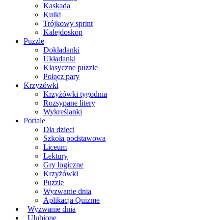
Kaskada
Kulki
Trójkowy sprint
Kalejdoskop
Puzzle
Dokładanki
Układanki
Klasyczne puzzle
Połącz pary
Krzyżówki
Krzyżówki tygodnia
Rozsypane litery
Wykreślanki
Portale
Dla dzieci
Szkoła podstawowa
Liceum
Lektury
Gry logiczne
Krzyżówki
Puzzle
Wyzwanie dnia
Aplikacja Quizme
Wyzwanie dnia
Ulubione