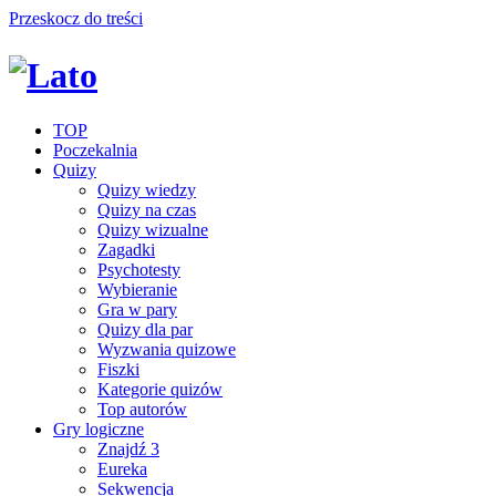
Przeskocz do treści
TOP
Poczekalnia
Quizy
Quizy wiedzy
Quizy na czas
Quizy wizualne
Zagadki
Psychotesty
Wybieranie
Gra w pary
Quizy dla par
Wyzwania quizowe
Fiszki
Kategorie quizów
Top autorów
Gry logiczne
Znajdź 3
Eureka
Sekwencja