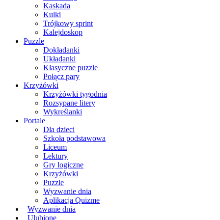
Kaskada
Kulki
Trójkowy sprint
Kalejdoskop
Puzzle
Dokładanki
Układanki
Klasyczne puzzle
Połącz pary
Krzyżówki
Krzyżówki tygodnia
Rozsypane litery
Wykreślanki
Portale
Dla dzieci
Szkoła podstawowa
Liceum
Lektury
Gry logiczne
Krzyżówki
Puzzle
Wyzwanie dnia
Aplikacja Quizme
Wyzwanie dnia
Ulubione