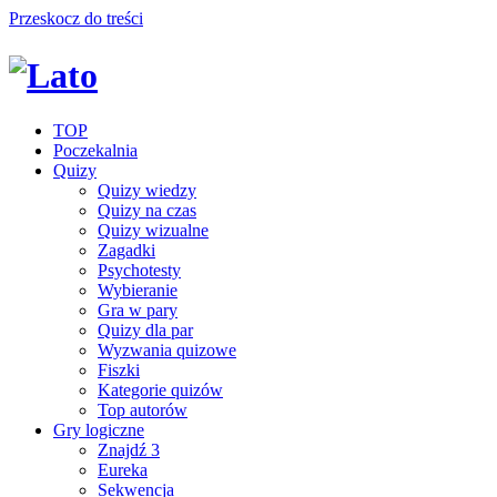
Przeskocz do treści
TOP
Poczekalnia
Quizy
Quizy wiedzy
Quizy na czas
Quizy wizualne
Zagadki
Psychotesty
Wybieranie
Gra w pary
Quizy dla par
Wyzwania quizowe
Fiszki
Kategorie quizów
Top autorów
Gry logiczne
Znajdź 3
Eureka
Sekwencja