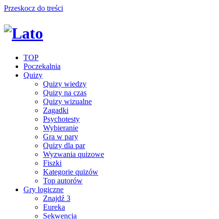
Przeskocz do treści
TOP
Poczekalnia
Quizy
Quizy wiedzy
Quizy na czas
Quizy wizualne
Zagadki
Psychotesty
Wybieranie
Gra w pary
Quizy dla par
Wyzwania quizowe
Fiszki
Kategorie quizów
Top autorów
Gry logiczne
Znajdź 3
Eureka
Sekwencja