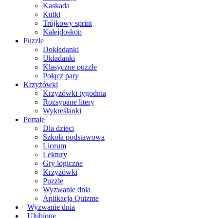
Kaskada
Kulki
Trójkowy sprint
Kalejdoskop
Puzzle
Dokładanki
Układanki
Klasyczne puzzle
Połącz pary
Krzyżówki
Krzyżówki tygodnia
Rozsypane litery
Wykreślanki
Portale
Dla dzieci
Szkoła podstawowa
Liceum
Lektury
Gry logiczne
Krzyżówki
Puzzle
Wyzwanie dnia
Aplikacja Quizme
Wyzwanie dnia
Ulubione