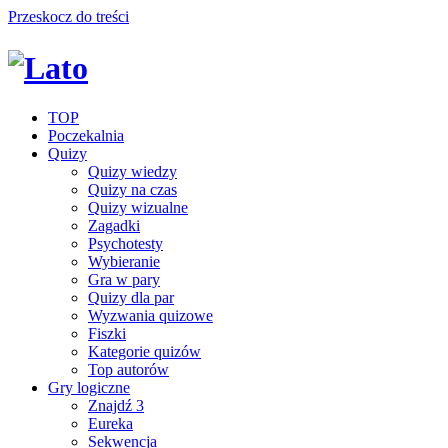
Przeskocz do treści
TOP
Poczekalnia
Quizy
Quizy wiedzy
Quizy na czas
Quizy wizualne
Zagadki
Psychotesty
Wybieranie
Gra w pary
Quizy dla par
Wyzwania quizowe
Fiszki
Kategorie quizów
Top autorów
Gry logiczne
Znajdź 3
Eureka
Sekwencja