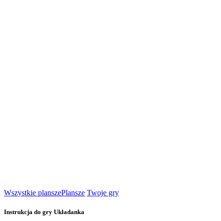
Wszystkie plansze
Plansze
Twoje gry
Instrukcja do gry Układanka