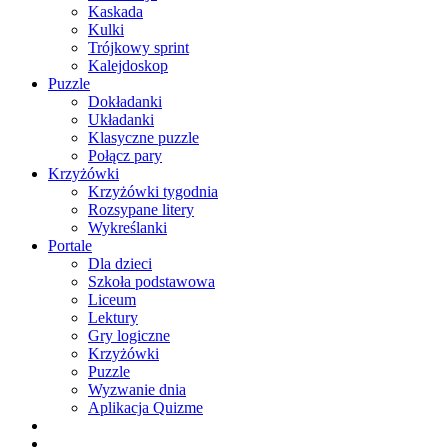
Kaskada
Kulki
Trójkowy sprint
Kalejdoskop
Puzzle
Dokładanki
Układanki
Klasyczne puzzle
Połącz pary
Krzyżówki
Krzyżówki tygodnia
Rozsypane litery
Wykreślanki
Portale
Dla dzieci
Szkoła podstawowa
Liceum
Lektury
Gry logiczne
Krzyżówki
Puzzle
Wyzwanie dnia
Aplikacja Quizme