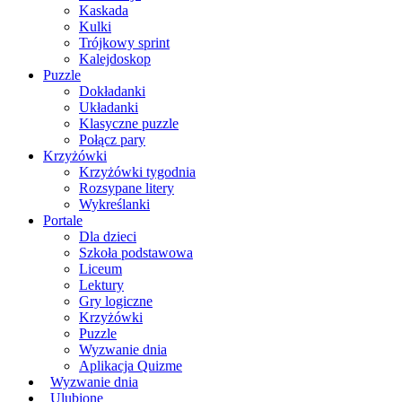
Kaskada
Kulki
Trójkowy sprint
Kalejdoskop
Puzzle
Dokładanki
Układanki
Klasyczne puzzle
Połącz pary
Krzyżówki
Krzyżówki tygodnia
Rozsypane litery
Wykreślanki
Portale
Dla dzieci
Szkoła podstawowa
Liceum
Lektury
Gry logiczne
Krzyżówki
Puzzle
Wyzwanie dnia
Aplikacja Quizme
Wyzwanie dnia
Ulubione