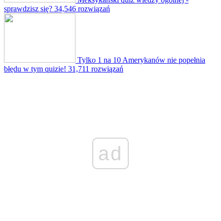
sprawdzisz się?
34,546 rozwiązań
Tylko 1 na 10 Amerykanów nie popełnia
błędu w tym quizie!
31,711 rozwiązań
ad