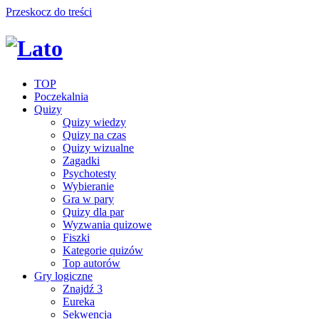
Przeskocz do treści
TOP
Poczekalnia
Quizy
Quizy wiedzy
Quizy na czas
Quizy wizualne
Zagadki
Psychotesty
Wybieranie
Gra w pary
Quizy dla par
Wyzwania quizowe
Fiszki
Kategorie quizów
Top autorów
Gry logiczne
Znajdź 3
Eureka
Sekwencja