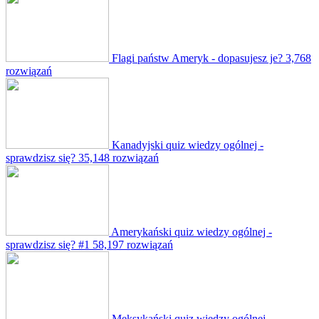
Flagi państw Ameryk - dopasujesz je?
3,768
rozwiązań
Kanadyjski quiz wiedzy ogólnej -
sprawdzisz się?
35,148 rozwiązań
Amerykański quiz wiedzy ogólnej -
sprawdzisz się? #1
58,197 rozwiązań
Meksykański quiz wiedzy ogólnej -