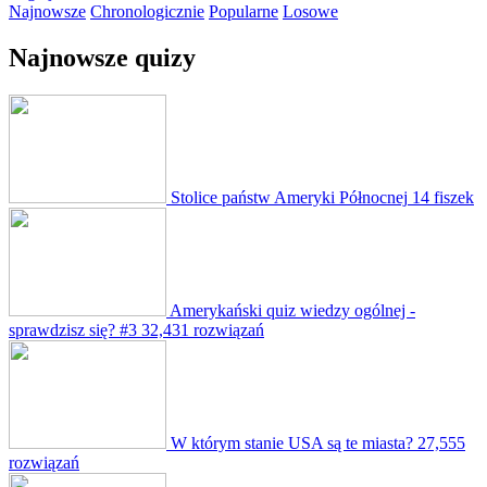
Najnowsze
Chronologicznie
Popularne
Losowe
Najnowsze quizy
Stolice państw Ameryki Północnej
14 fiszek
Amerykański quiz wiedzy ogólnej -
sprawdzisz się? #3
32,431 rozwiązań
W którym stanie USA są te miasta?
27,555
rozwiązań